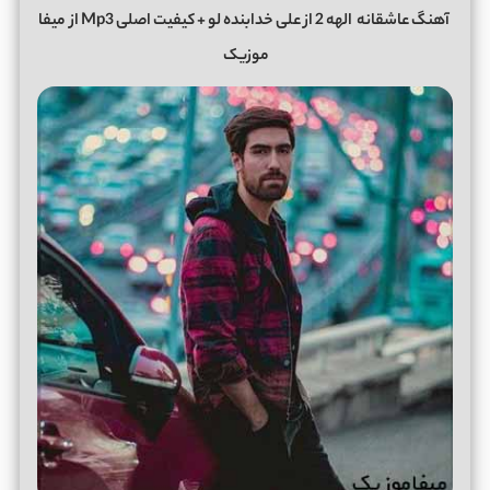
آهنگ عاشقانه
الهه 2
از
علی خدابنده‌ لو
+ کیفیت اصلی Mp3 از
میفا
موزیک