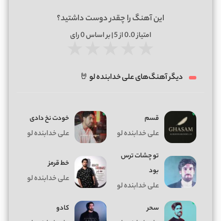
این آهنگ را چقدر دوست داشتید؟
امتیاز
0.0
از 5 | بر اساس
0
رای
★
★
★
★
★
دیگر آهنگ‌های علی خدابنده لو 🤘
قسم
خودت نخ دادی
علی خدابنده لو
علی خدابنده لو
تو چشات ترس
خط قرمز
بود
علی خدابنده لو
علی خدابنده لو
سحر
کادو