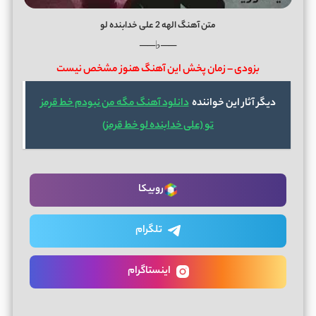
متن آهنگ الهه 2 علی خدابنده‌ لو
──♭──
بزودی – زمان پخش این آهنگ هنوز مشخص نیست
دیگر آثار این خواننده
دانلود آهنگ مگه من نبودم خط قرمز
تو (علی خدابنده لو خط قرمز)
روبیکا
تلگرام
اینستاگرام