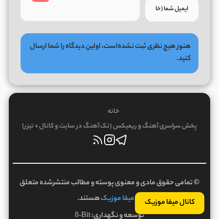
هنوز هیچ نظری ثبت نشده‌است، اولین دیدگاه را شما ارسال
کنید.
خانه
پخش سراسری آهنگ و ریمیکس (تک آهنگ در سایت و کانال + تیزر)
© تمامی حقوق مادی و معنوی پوسته و مطالب منتشرشده متعلق
به
میفا موزیک
هستند.
کانال میفا موزیک
توسعه و نگهداری:
8-Bit