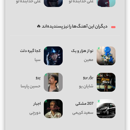
علی خدابنده لو
علی خدابنده لو
دیگران این آهنگ‌ها را نیز پسندیده‌اند 🔥
تو از هزار و یک
کجا گیره دلت
معین
سیا
بزار برو
پرو
شایان یو
حسین پارسا
207 مشکی
اجبار
سعید کریمی
دورچی