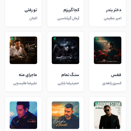
دختر بندر
کجا گریزم
تو رفتی
امیر عظیمی
آرمان گرشاسبی
الجان
قفس
سنگ تمام
ماجرای منه
کسری زاهدی
حمیدرضا بابایی
علیرضا طلیسچی