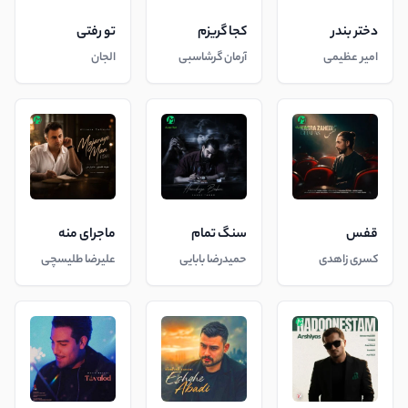
دختر بندر
کجا گریزم
تو رفتی
امیر عظیمی
آرمان گرشاسبی
الجان
قفس
سنگ تمام
ماجرای منه
کسری زاهدی
حمیدرضا بابایی
علیرضا طلیسچی