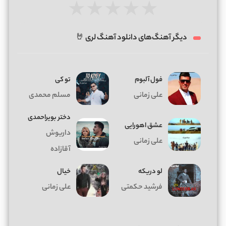
★
★
★
★
★
دیگر آهنگ‌های دانلود آهنگ لری 🤘
فول آلبوم
تو کی
علی زمانی
مسلم محمدی
دختر بویراحمدی
عشق اهورایی
داریوش
علی زمانی
آقازاده
لو دریکه
خیال
فرشید حکمتی
علی زمانی