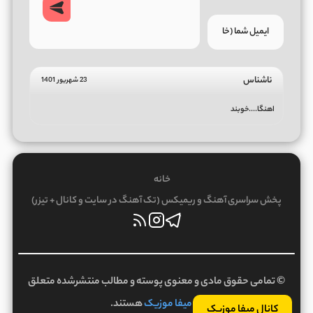
ناشناس
23 شهریور 1401
اهنگا....خوبند
خانه
پخش سراسری آهنگ و ریمیکس (تک آهنگ در سایت و کانال + تیزر)
© تمامی حقوق مادی و معنوی پوسته و مطالب منتشرشده متعلق
به
میفا موزیک
هستند.
کانال میفا موزیک