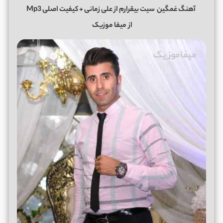
آهنگ غمگین
سیت بیقرارم
از
علی زمانی
+ کیفیت اصلی Mp3
از
میفا موزیک