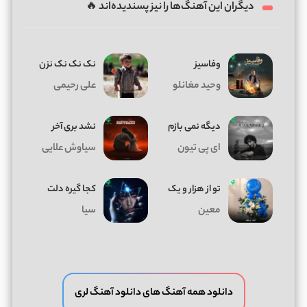
دیگران این آهنگ‌ها را نیز پسندیده‌اند 🔥
وفاسیز
نک نک نک نزن
وحید مغانلو
علی رحیمی
دیگه نمی بازم
نشد بری آخر
ای پی تیون
سیاوش علایی
تو از هزار و یک
کجا گیره دلت
معین
سیا
دانلود همه آهنگ های دانلود آهنگ لری