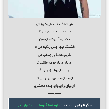
متن آهنگ جذاب علی شهرآبادی
جذاب زیبا با وفای من ♫
تک پر و آس دلربای من
قشنگ کیجا چش رنگیه من ♫
ناز بی همتا یار جنگی من
ای یار ای یار خومه مازنی ♫
ای وای و ای وای زبون زرگری
ای یار ای یار عروس تربتی ♫
ای وای و ای وای چنده محشری
──♭──
دیگر آثار این خواننده
دانلود آهنگ رضا علیزاده برار ابدی