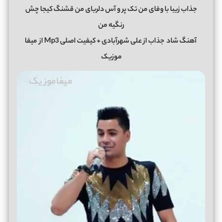
جذاب زیبا با وفای من تک پر و آس دلربای من قشنگ کیجا چش
رنگیه من
آهنگ شاد
جذاب
از
علی شهرآبادی
+ کیفیت اصلی Mp3 از
میفا
موزیک