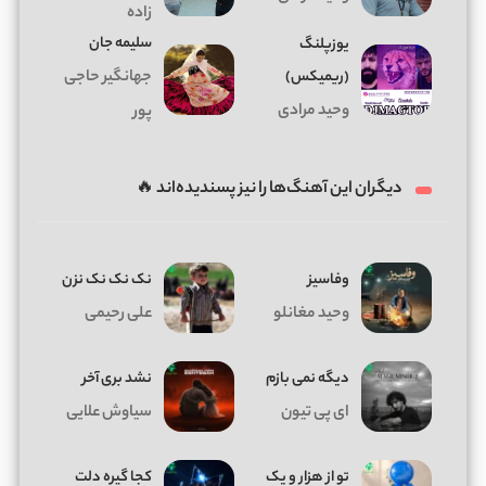
زاده
سلیمه جان
یوزپلنگ
(ریمیکس)
جهانگیر حاجی
وحید مرادی
پور
دیگران این آهنگ‌ها را نیز پسندیده‌اند 🔥
وفاسیز
نک نک نک نزن
وحید مغانلو
علی رحیمی
دیگه نمی بازم
نشد بری آخر
ای پی تیون
سیاوش علایی
تو از هزار و یک
کجا گیره دلت