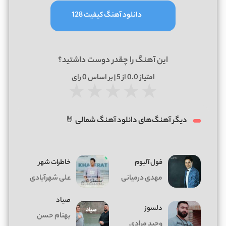
دانلود آهنگ کیفیت 128
این آهنگ را چقدر دوست داشتید؟
امتیاز
0.0
از 5 | بر اساس
0
رای
★
★
★
★
★
دیگر آهنگ‌های دانلود آهنگ شمالی 🤘
فول آلبوم
خاطرات شهر
مهدی درمیانی
علی شهرآبادی
صیاد
دلسوز
بهنام حسن
وحید مرادی