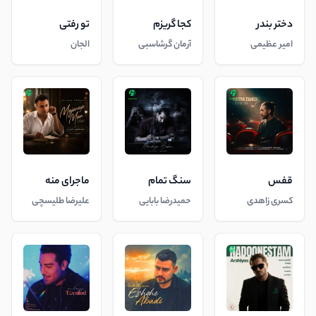
دختر بندر
کجا گریزم
تو رفتی
امیر عظیمی
آرمان گرشاسبی
الجان
قفس
سنگ تمام
ماجرای منه
کسری زاهدی
حمیدرضا بابایی
علیرضا طلیسچی