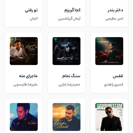
دختر بندر
کجا گریزم
تو رفتی
امیر عظیمی
آرمان گرشاسبی
الجان
قفس
سنگ تمام
ماجرای منه
کسری زاهدی
حمیدرضا بابایی
علیرضا طلیسچی