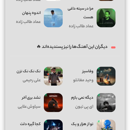
عماد طالب زاده
مرا در سینه داغی
اندوه پنهان
هست
عماد طالب زاده
عماد طالب زاده
دیگران این آهنگ‌ها را نیز پسندیده‌اند 🔥
وفاسیز
نک نک نک نزن
وحید مغانلو
علی رحیمی
دیگه نمی بازم
نشد بری آخر
ای پی تیون
سیاوش علایی
تو از هزار و یک
کجا گیره دلت