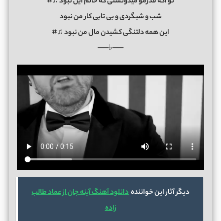
تو اگه قدرمو میدونستی که حالم این نبود ♫#
شب و شبگردی و بی تابی کار من نبود
این همه دلتنگی کشیدن مال من نبود ♫#
──♭──
دیگر آثار این خواننده
دانلود آهنگ آینه جان از عماد طالب
زاده