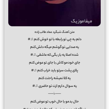
متن آهنگ شبگرد عماد طالب زاده
دلم به چی تو رابطه با تو خوش کنم ♫#
یه صدایی تو گوشم میگه دلش کنم
شده اصلا یه بار بگی که عاشقی ♫#
جای خودمو کاش با جای تو عوض کنم
پلای پشت سرتو باید خراب کنم ♫#
یه کلا نمیشه راحتت کنم
یه سوال دارم ازت تو حاضری ♫#
──♭──
حال بدمو با حال خوب تو عوض کنم