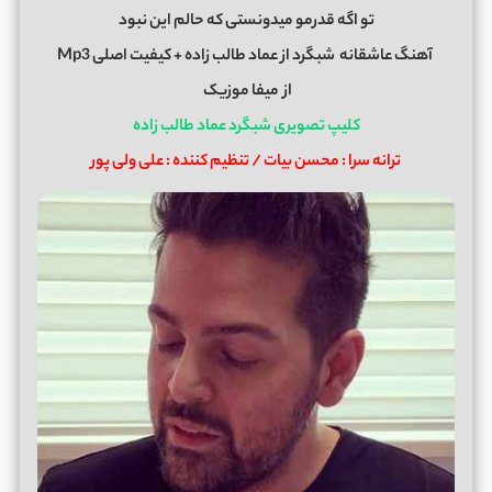
تو اگه قدرمو میدونستی که حالم این نبود
آهنگ عاشقانه
شبگرد
از
عماد طالب زاده
+ کیفیت اصلی Mp3
از
میفا موزیک
کلیپ تصویری شبگرد عماد طالب زاده
ترانه سرا : محسن بیات / تنظیم کننده : علی ولی پور