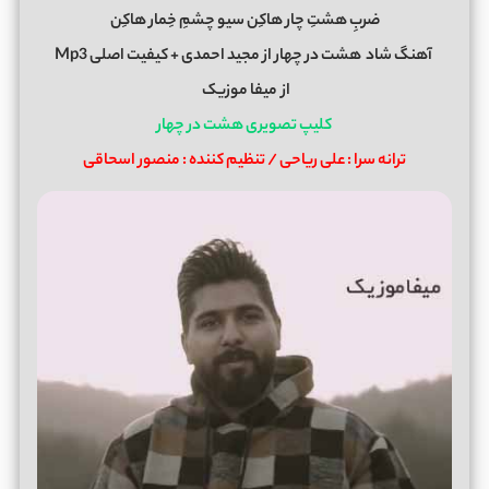
ضربِ هشتِ چار هاکِن سیو چشمِ خِمار هاکِن
آهنگ شاد
هشت در چهار
از
مجید احمدی
+ کیفیت اصلی Mp3
از
میفا موزیک
کلیپ تصویری هشت در چهار
ترانه سرا : علی ریاحی / تنظیم کننده : منصور اسحاقی