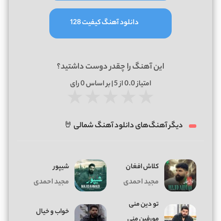
دانلود آهنگ کیفیت 128
این آهنگ را چقدر دوست داشتید؟
امتیاز
0.0
از 5 | بر اساس
0
رای
★
★
★
★
★
دیگر آهنگ‌های دانلود آهنگ شمالی 🤘
کلاش افغان
شیپور
مجید احمدی
مجید احمدی
تو دین منی
خواب و خیال
مورفین منی