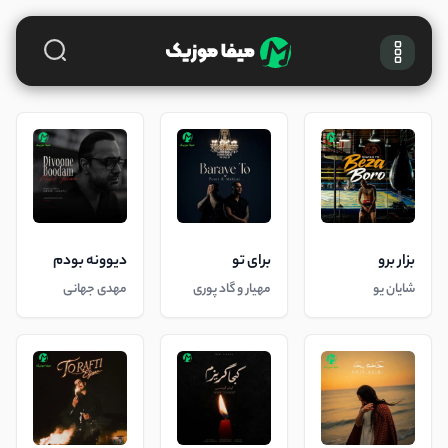
بزار برو
برای تو
دیوونه بودم
شایان یو
مهیار و گاد پوری
مهدی جهانی