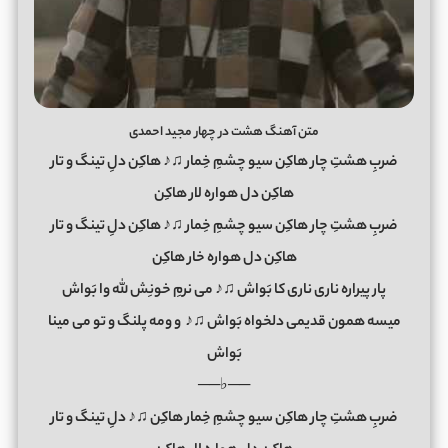
متن آهنگ هشت در چهار مجید احمدی
ضربِ هشتِ چار هاکِن سیو چشمِ خِمار ♫♪ هاکِن دلِ تینگ و تار
هاکِن دل هواره لار هاکِن
ضربِ هشتِ چار هاکِن سیو چشمِ خِمار ♫♪ هاکِن دلِ تینگ و تار
هاکِن دل هواره خار هاکِن
پار پیراره ناری ناری کا بَواش ♫♪ می نرمِ خونِش لله وا بَواش
میسه همون قدیمی دلخواه بَواش ♫♪
و
ومه پلنگ و تو می مینا
بَواش
──♭──
ضربِ هشتِ چار هاکِن سیو چشمِ خِمار هاکِن ♫♪ دلِ تینگ و تار