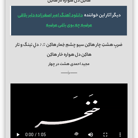
هاکِن دل هواره لار هاکِن
دیگر آثار این خواننده
دانلود آهنگ امیر اصغرزاده دلبر یلاقی
مرضیه چه بوی یاغی مرضیه
ضربِ هشتِ چار هاکِن سیو چشمِ خِمار هاکِن ♫♪ دلِ تینگ و تار
هاکِن دل هواره خار هاکِن
مجید احمدی هشت در چهار
──♭──