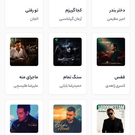
دختر بندر
کجا گریزم
تو رفتی
امیر عظیمی
آرمان گرشاسبی
الجان
قفس
سنگ تمام
ماجرای منه
کسری زاهدی
حمیدرضا بابایی
علیرضا طلیسچی