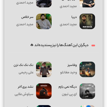
مجید احمدی
مجید احمدی
دریا
سر خلاص
مجید احمدی
مجید احمدی
دیگران این آهنگ‌ها را نیز پسندیده‌اند 🔥
وفاسیز
نک نک نک نزن
وحید مغانلو
علی رحیمی
دیگه نمی بازم
نشد بری آخر
ای پی تیون
سیاوش علایی