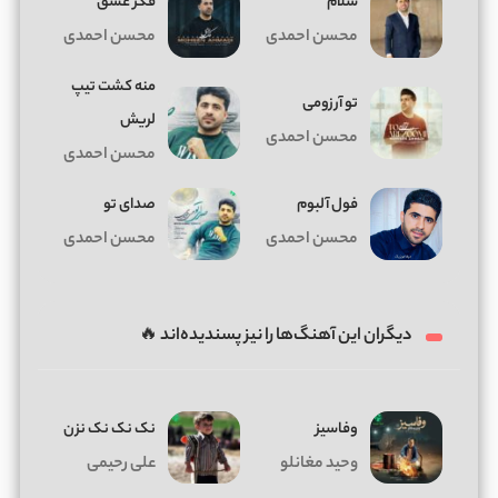
سلام
فکر عشق
محسن احمدی
محسن احمدی
منه کشت تیپ
تو آرزومی
لریش
محسن احمدی
محسن احمدی
فول آلبوم
صدای تو
محسن احمدی
محسن احمدی
دیگران این آهنگ‌ها را نیز پسندیده‌اند 🔥
وفاسیز
نک نک نک نزن
وحید مغانلو
علی رحیمی