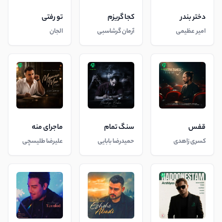
دختر بندر
کجا گریزم
تو رفتی
امیر عظیمی
آرمان گرشاسبی
الجان
قفس
سنگ تمام
ماجرای منه
کسری زاهدی
حمیدرضا بابایی
علیرضا طلیسچی