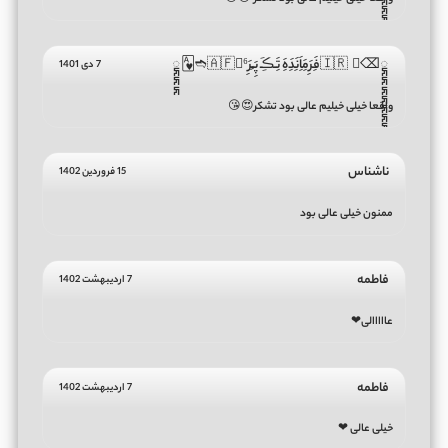
𑲭𑲭𑲭𑲭𑲭𑲭𑲭𑲭𑲭𑲭⌫ ⃟🇮🇷فَِرَِمَِاَِنَِدَِهَِ تَِـڪَِـ پَِـَِرَِ🇦🇫⁶➬🂱𑲭𑲭𑲭
7 دی 1401
واقعا خیلی خیلیم عالی بود تشکر😍😘
ناشناس
15 فروردین 1402
ممنون خیلی عالی بود
فاطمه
7 اردیبهشت 1402
عااااالی❤
فاطمه
7 اردیبهشت 1402
خیلی عالی ❤