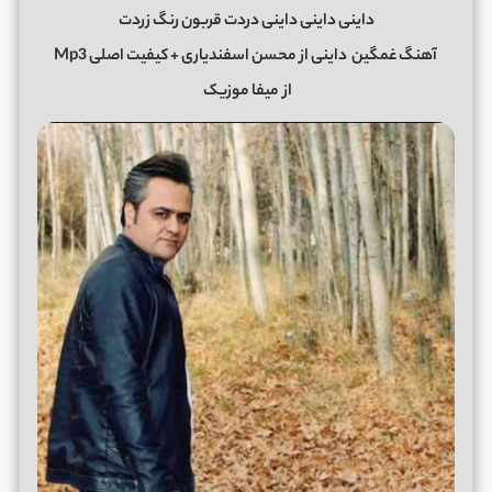
داینی داینی داینی دردت قربون رنگ زردت
آهنگ غمگین
داینی
از
محسن اسفندیاری
+ کیفیت اصلی Mp3
از
میفا موزیک