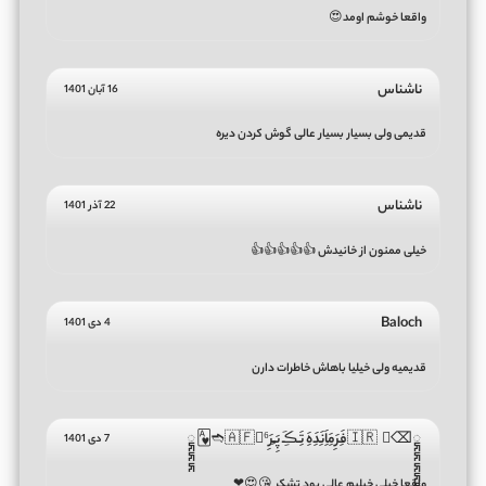
واقعا خوشم اومد😍
ناشناس
16 آبان 1401
قدیمی ولی بسیار بسیار عالی گوش کردن دیره
ناشناس
22 آذر 1401
خیلی ممنون از خانیدش 👍👍👍👍👍
Baloch
4 دی 1401
قدیمیه ولی خیلیا باهاش خاطرات دارن
𑲭𑲭𑲭𑲭𑲭𑲭𑲭𑲭𑲭𑲭⌫ ⃟🇮🇷فَِرَِمَِاَِنَِدَِهَِ تَِـڪَِـ پَِـَِرَِ🇦🇫⁶➬🂱𑲭𑲭𑲭
7 دی 1401
واقعا خیلی خیلیم عالی بود تشکر 😘😍❤