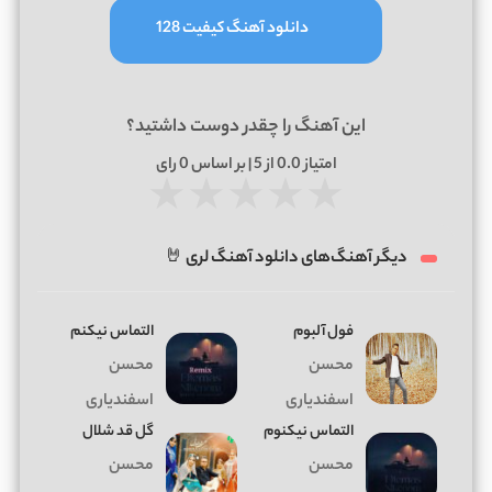
دانلود آهنگ کیفیت 128
این آهنگ را چقدر دوست داشتید؟
امتیاز
0.0
از 5 | بر اساس
0
رای
★
★
★
★
★
دیگر آهنگ‌های دانلود آهنگ لری 🤘
فول آلبوم
التماس نیکنم
محسن
محسن
اسفندیاری
اسفندیاری
التماس نیکنوم
گل قد شلال
محسن
محسن