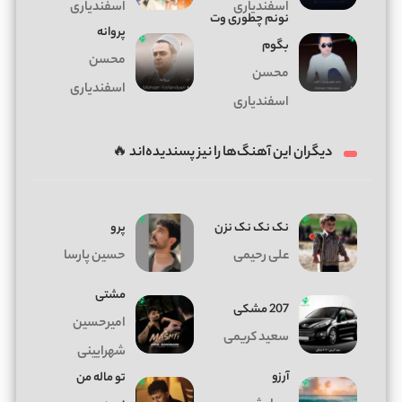
اسفندیاری
اسفندیاری
نونم چطوری وت
پروانه
بگوم
محسن
محسن
اسفندیاری
اسفندیاری
دیگران این آهنگ‌ها را نیز پسندیده‌اند 🔥
نک نک نک نزن
پرو
علی رحیمی
حسین پارسا
مشتی
207 مشکی
امیرحسین
سعید کریمی
شهرایینی
آرزو
تو ماله من