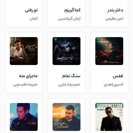
دختر بندر
کجا گریزم
تو رفتی
امیر عظیمی
آرمان گرشاسبی
الجان
قفس
سنگ تمام
ماجرای منه
کسری زاهدی
حمیدرضا بابایی
علیرضا طلیسچی