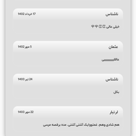
ناشناس
17 خرداد 1402
خیلی عالی 👏👏🌹🌹
عثمان
5 مهر 1402
عالللییییییییی
ناشناس
24 تیر 1403
بکل
لر تبار
22 مهر 1403
هم شادی وهم. غمتووایک آشتی آشتی. مده برقصه مرسی