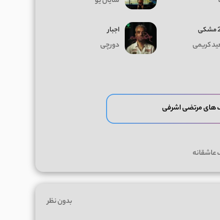
شایان یو
ی
اجبار
د کریمی
دورچی
 های مرتضی اشرفی
 عاشقانه
بدون نظر