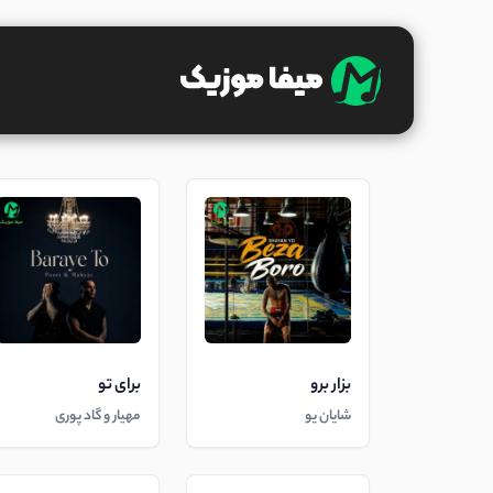
بزار برو
برای تو
شایان یو
مهیار و گاد پوری