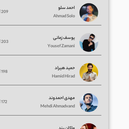
احمد سلو
209 آهنگ
Ahmad Solo
یوسف زمانی
203 آهنگ
Yousef Zamani
حمید هیراد
198 آهنگ
Hamid Hirad
مهدی احمدوند
172 آهنگ
Mehdi Ahmadvand
ماکان بند