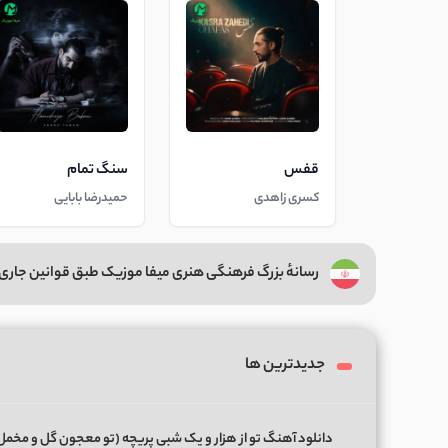
قفس
سنگ تمام
کسری زاهدی
حمیدرضا بابایی
رسانهٔ بزرگ فرهنگی هنری میفا موزیک طبق قوانین جاری 
جدیدترین ها
دانلود آهنگ تو از هزار و یک شبی پریچه (تو معجون گل و مخمل