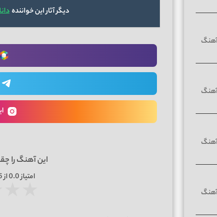
دیگر آثار این خواننده
دان
ای
این آهنگ را چق
امتیاز
0.0
از 5 | بر اساس
★
★
★