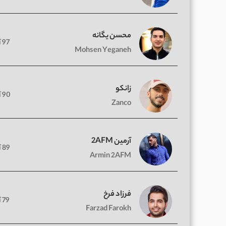
محسن یگانه
97 آهنگ
Mohsen Yeganeh
زانکو
90 آهنگ
Zanco
آرمین 2AFM
89 آهنگ
Armin 2AFM
فرزاد فرخ
79 آهنگ
Farzad Farokh