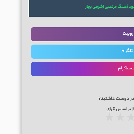
لود آهنگ مرتضی اشرفی بهار
روبیکا
تلگرام
نستاگرام
در دوست داشتید؟
0
رای
★
★