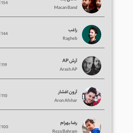
154 آهنگ
Macan Band
راغب
144 آهنگ
Ragheb
آرش AP
119 آهنگ
Arash AP
آرون افشار
110 آهنگ
Aron Afshar
رضا بهرام
100 آهنگ
Reza Bahram