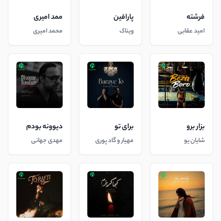
فرشته
پارافین
ممد امیری
امید عقابی
ویناک
محمد امیری
بزار برو
برای تو
دیوونه بودم
شایان یو
مهیار و گاد پوری
مهدی جهانی