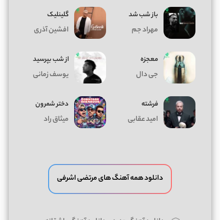
باز شب شد
گلینلیک
مهراد جم
افشین آذری
معجزه
از شب بپرسید
جی دال
یوسف زمانی
فرشته
دختر شمرون
امید عقابی
میثاق راد
دانلود همه آهنگ های مرتضی اشرفی