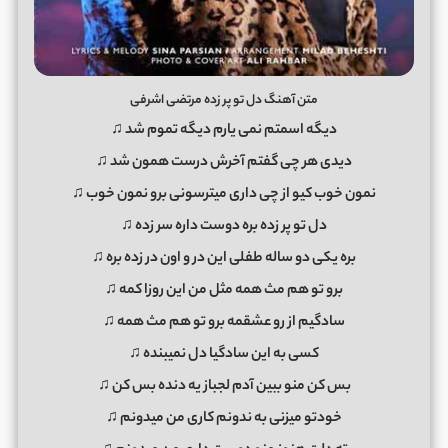
متن آهنگ دل تو پر زده مرتضی اشرفی
دیگه اسمتم نمی یارم دیگه تموم شد ♫
دیدی هر چی گفتم آخرش درست همون شد ♫
نمون خوب کیو از چی داری میترسونی برو نمون خوب ♫
دل تو پر زده بره دوست داره سر زده ♫
بره یکی دو ساله طفلی این در و اون در زده بره ♫
برو تو هم مث همه مثل من این روزا کمه ♫
سادگیم از رو عشقمه برو تو هم مث همه ♫
کسی به این سادگیا دل نمیبنده ♫
بس کن منو ببین آدم لجباز یه دنده بس کن ♫
خودتو میزنی به ندونم کاری من میدونم ♫