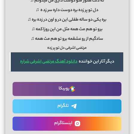
ته دلت هنوز منو دوست داری من میدونم ♫
دل تو پر زده بره دوست داره سر زد
ه
♫
بره یکی دو ساله طفلی این در و اون در زده بره ♫
برو تو هم مث همه مثل من این روزا کمه ♫
سادگیم از رو عشقمه برو تو هم مث همه ♫
مرتضی اشرفی دل تو پر زده
دیگر آثار این خواننده
دانلود آهنگ مرتضی اشرفی شراره
روبیکا
تلگرام
اینستاگرام