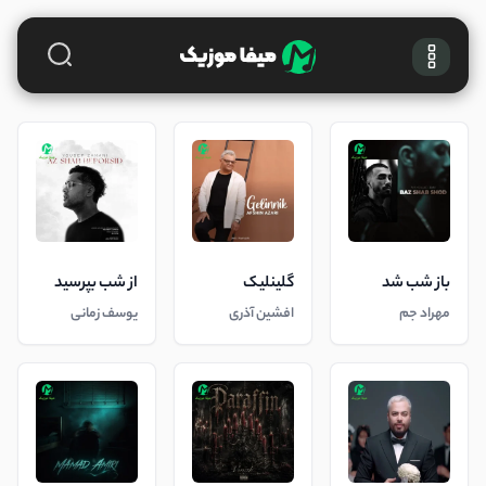
باز شب شد
گلینلیک
از شب بپرسید
مهراد جم
افشین آذری
یوسف زمانی