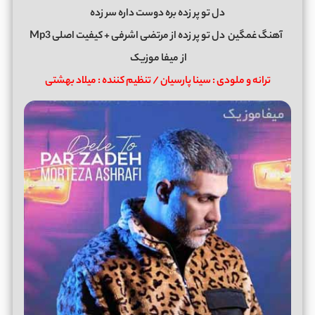
دل تو پر زده بره دوست داره سر زده
آهنگ غمگین
دل تو پر زده
از
مرتضی اشرفی
+ کیفیت اصلی Mp3
از
میفا موزیک
ترانه و ملودی : سینا پارسیان / تنظیم کننده : میلاد بهشتی