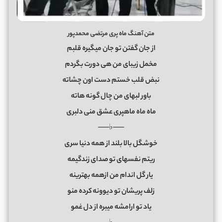
متن آهنگ ماه پری مرتضی محمدپور
از جان گفتن تو جان میگیره قلبم
مخمل زیبای من هی دورت بگردم
نبض قلب خستم دست اون چشاته
باور لبهای من چال گونه هاته
ماه ماه ماهپری عشق منی دلبری
──♭──
خوشگل بالا بلند از همه دنیا سری
ریتم نفسهای تو صدای زندگیمه
یار گل اندام من ازهمه بهترینه
زلف پریشان تو دیوونه کرده منو
یاد تو ارامشه میبره از دل غمو