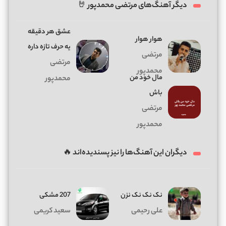
دیگر آهنگ‌های مرتضی محمدپور 🤘
عشق هر دقیقه
هوار هوار
یه حرف تازه داره
مرتضی
مرتضی
محمدپور
مال خود من
محمدپور
باش
مرتضی
محمدپور
دیگران این آهنگ‌ها را نیز پسندیده‌اند 🔥
نک نک نک نزن
207 مشکی
علی رحیمی
سعید کریمی