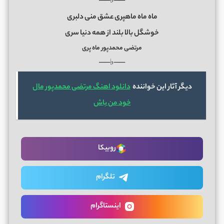
──♭──
ماه ماه ماهپری عشق منی دلبری
خوشگل بالا بلند از همه دنیا سری
مرتضی محمدپور ماه پری
──♭──
دیگر آثار این خواننده
دانلود اهنگ مرتضی محمدپور مال
خود من باش
روبیکا
تلگرام
اینستاگرام