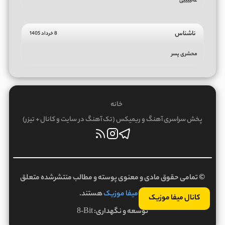
عالییییی
ناشناس
8 خرداد 1405
محشری پسر
خانه
پخش سراسری آهنگ و ریمیکس (تک آهنگ در سایت و کانال + تیزر)
© تمامی حقوق مادی و معنوی پوسته و مطالب منتشرشده متعلق
به
میفا موزیک
هستند.
کانال میفا موزیک
توسعه و نگهداری:
8-Bit