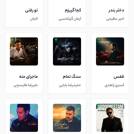
دختر بندر
کجا گریزم
تو رفتی
امیر عظیمی
آرمان گرشاسبی
الجان
قفس
سنگ تمام
ماجرای منه
کسری زاهدی
حمیدرضا بابایی
علیرضا طلیسچی