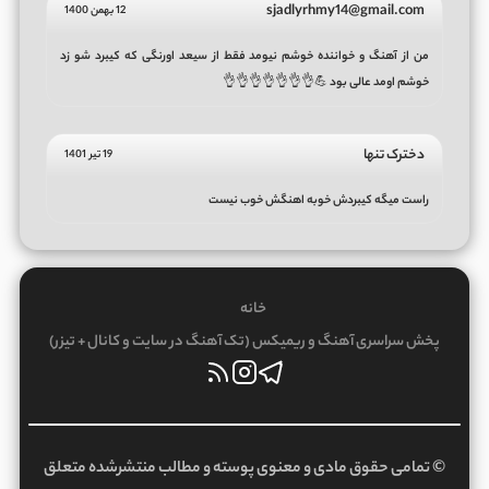
sjadlyrhmy14@gmail.com
12 بهمن 1400
من از آهنگ و خواننده خوشم نیومد فقط از سیعد اورنگی که کیبرد شو زد
خوشم اومد عالی بود 💪👌👌👌👌👌👌👌
دخترک تنها
19 تیر 1401
راست میگه کیبردش خوبه اهنگش خوب نیست
خانه
پخش سراسری آهنگ و ریمیکس (تک آهنگ در سایت و کانال + تیزر)
© تمامی حقوق مادی و معنوی پوسته و مطالب منتشرشده متعلق