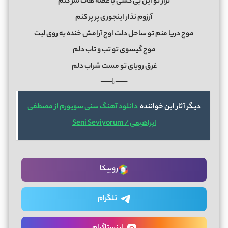
نزار تو این بی کسی با غصه هات سر کنم
آرزوم نذار اینجوری پر پر کنم
موج دریا منم تو ساحل دلت اوج آرامش خنده به روی لبت
موج گیسوی تو تب و تاب دلم
غرق رویای تو مست شراب دلم
──♭──
دیگر آثار این خواننده
دانلود آهنگ سنی سویورم از مصطفی
ابراهیمی / Seni Seviyorum
روبیکا
تلگرام