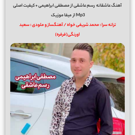
آهنگ عاشقانه
رسم عاشقی
از
مصطفی ابراهیمی
+ کیفیت اصلی
Mp3 از
میفا موزیک
ترانه سرا : محمد شریفی خواه / آهنگساز و ملودی : سعید
اورنگی(فرفره)