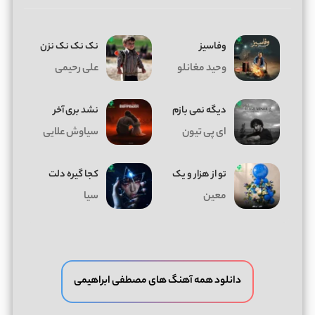
وفاسیز
نک نک نک نزن
وحید مغانلو
علی رحیمی
دیگه نمی بازم
نشد بری آخر
ای پی تیون
سیاوش علایی
تو از هزار و یک
کجا گیره دلت
معین
سیا
دانلود همه آهنگ های مصطفی ابراهیمی