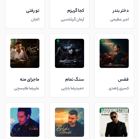
دختر بندر
کجا گریزم
تو رفتی
امیر عظیمی
آرمان گرشاسبی
الجان
قفس
سنگ تمام
ماجرای منه
کسری زاهدی
حمیدرضا بابایی
علیرضا طلیسچی