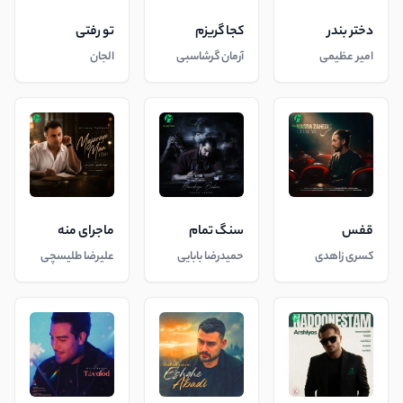
دختر بندر
کجا گریزم
تو رفتی
امیر عظیمی
آرمان گرشاسبی
الجان
قفس
سنگ تمام
ماجرای منه
کسری زاهدی
حمیدرضا بابایی
علیرضا طلیسچی