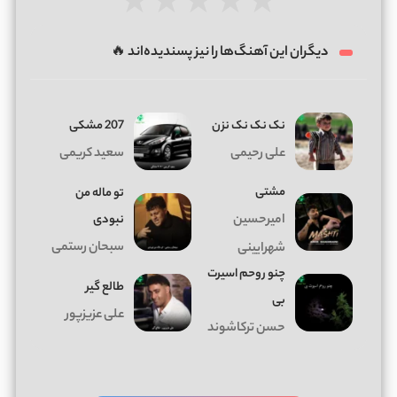
★
★
★
★
★
دیگران این آهنگ‌ها را نیز پسندیده‌اند 🔥
نک نک نک نزن
207 مشکی
علی رحیمی
سعید کریمی
مشتی
تو ماله من
امیرحسین
نبودی
سبحان رستمی
شهرایینی
چنو روحم اسیرت
طالع گیر
بی
علی عزیزپور
حسن ترکاشوند