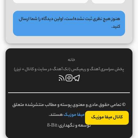
هنوز هیچ نظری ثبت نشده‌است، اولین دیدگاه را شما ارسال
کنید.
خانه
پخش سراسری آهنگ و ریمیکس (تک آهنگ در سایت و کانال + تیزر)
© تمامی حقوق مادی و معنوی پوسته و مطالب منتشرشده متعلق
به
میفا موزیک
هستند.
کانال میفا موزیک
توسعه و نگهداری:
8-Bit