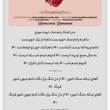
متن آهنگ زخم نمک خورده مهراج
دلم یه زخم نمک خوردست دلم انار ترک خوردست
دلم غریبه که نیست آشناست ♭# دلم کتک خور تو فیلماست ♭#
یه سال صبح تو پیدا نیست ♭# کدوم شبم شب یلدا نیست ♭#
کدوم شبم شب ♭# یلدا نیست (2بار تکرار) ♭#
──♭──
آهای تیکه سنگ امون ♭# از دل تنگ بزار نگات کنم میون شه
ر
فرنگ ♭#
آهای تیکه سنگ امون ♭# از دل تنگ بزار نگات کنم میون شهر فرنگ
♭#