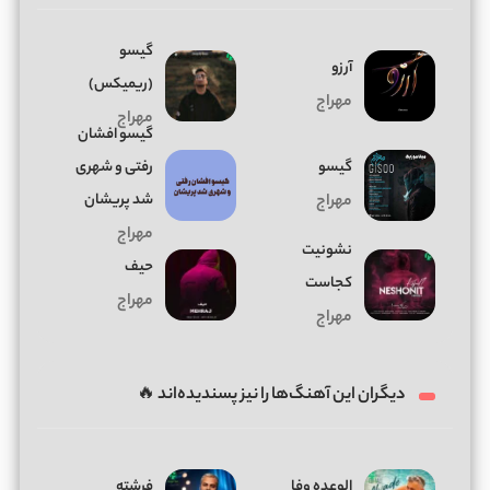
گیسو
آرزو
(ریمیکس)
مهراج
مهراج
گیسو افشان
گیسو
رفتی و شهری
شد پریشان
مهراج
مهراج
نشونیت
حیف
کجاست
مهراج
مهراج
دیگران این آهنگ‌ها را نیز پسندیده‌اند 🔥
الوعده وفا
فرشته