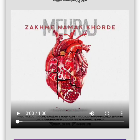
مهراج زخم نمک خورده