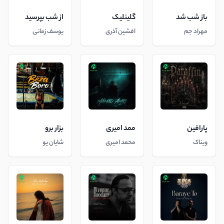
باز شب شد
گلینلیک
از شب بپرسید
مهراد جم
افشین آذری
یوسف زمانی
پارافین
ممد امیری
بزار برو
ویناک
محمد امیری
شایان یو