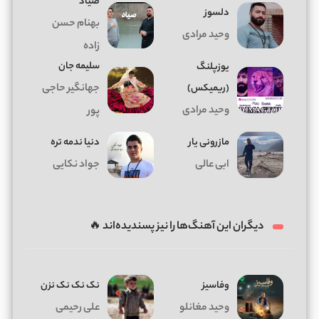
صیاد
دلسوز
بهنام حسن
وحید مرادی
زاده
سلیمه جان
یوزپلنگ
(ریمیکس)
جهانگیر حاجی
وحید مرادی
پور
مازرونی یار
دنیا ندمه تره
ابی عالی
جواد نکایی
دیگران این آهنگ‌ها را نیز پسندیده‌اند 🔥
وفاسیز
نک نک نک نزن
وحید مغانلو
علی رحیمی