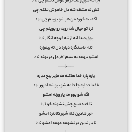
آخ اگه هیچ وقت تر فراموش نکنم چی ♫♪
تش ته عشقه شه دل خاموش نکنم چی
اگه تنه خوره من هر شو بوینم چی ♫♪
تره تو خیال شه روبه رو بوینم چی
بوق صدا انه از تنه کوچه انگار ♫♪
تنه خاستگاره دباره دل ته بیقراره
امشو بزومه به سیم آخر دل در بونه ♫♪
──♭──
پاره پاره‌ خدا هاکنه مه عزیز بیع دباره
فقط خدایه جا خامه شو نبوشه امروز ♫♪
اگه شو بوو مه یار ورنه امشو
تا خده صبح چش نشونه خو ♫♪
خبر هادین کله شهر کلانتره امشو
تا یار ندین در نشومه مومه امشو ♫♪