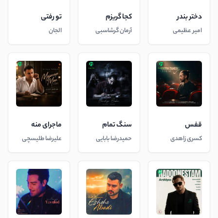
دختر بندر
کجا گریزم
تو رفتی
امیر عظیمی
آرمان گرشاسبی
الجان
قفس
سنگ تمام
ماجرای منه
کسری زاهدی
حمیدرضا بابایی
علیرضا طلیسچی