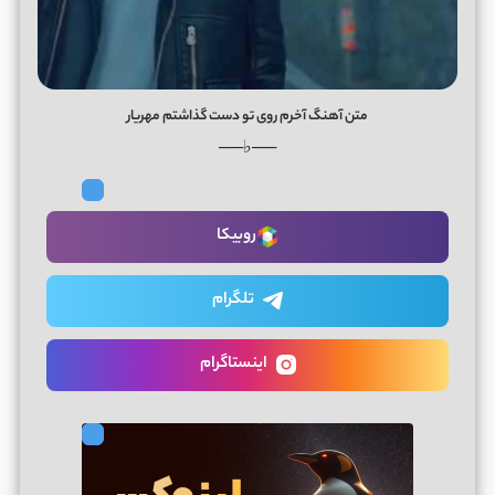
متن آهنگ آخرم روی تو دست گذاشتم مهریار
──♭──
روبیکا
تلگرام
اینستاگرام