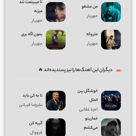
تا میبینمت تند
من عشقو
میزنه
مهریار
مهریار
متروکه
بمون اگه بری
مهریار
مهریار
دیگران این آهنگ‌ها را نیز پسندیده‌اند 🔥
خوشگل بین
تا به کی باید
الملل
علیرضا قربانی
امید عقابی
خماریتو
گریه کن
می‌کشم
فرووال