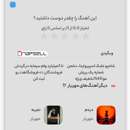
این آهنگ را چقدر دوست داشتید؟
امتیاز
0.0
از 5 | بر اساس
0
رای
★
★
★
★
★
وبگردی
شامپو جلبک اسپیرولینا، دشمن
تا 3میلیارد وام سرمایه در گردش
شماره یک ریزش
فروشندگان => فروشگاهت رو
مو!45%تخفیف ویژه
ثبت کن
دیگر آهنگ‌های مهریار 🤘
دیدم
تجربه
مهریار
مهریار