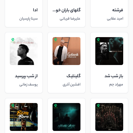
فرشته
گلهای باران خورده
ادا
امید عقابی
علیرضا قربانی
سینا پارسیان
باز شب شد
گلینلیک
از شب بپرسید
مهراد جم
افشین آذری
یوسف زمانی