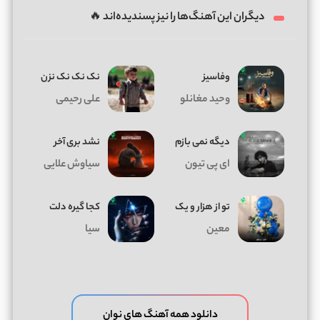
دیگران این آهنگ‌ها را نیز پسندیده‌اند 🔥
وفاسیز
نک نک نک نزن
وحید مغانلو
علی رحیمی
دیگه نمی بازم
نشد بری آخر
ای پی تیون
سیاوش علایی
تو از هزار و یک
کجا گیره دلت
معین
سیا
دانلود همه آهنگ های نوان