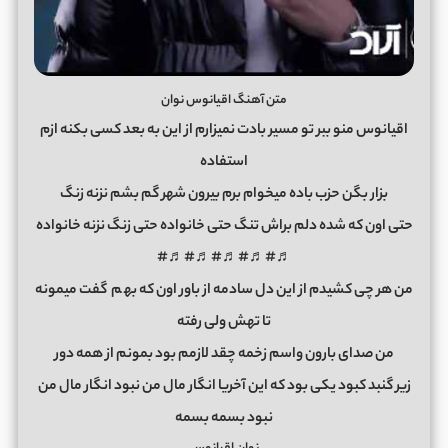
متن آهنگ اقیانوس نوان
اقیانوس منو ببر تو مسیر بادت نمیزارم از این به بعد کسی بکنه ازم
استفاده
بزار بگن حزب باده میخوام برم بیرون شهر گم بشم نزنه زنگ
حتی اون که شده دلم براش تنگ حتی خانواده حتی زنگ نزنه خانواده
♬#♬#♬#♬#♬#
من هر چی کشیدم از این دل سادمه از باور اون که به
م
گفت میمونه
تا تهش ولی رفته
من صدای بارون واسم زخمه چقد لازمم بود بمونم از همه دور
زیر گنبد کبود یکی بود که این آخریا انگار مال من نبود انگار مال من
نبود بسمه بسمه