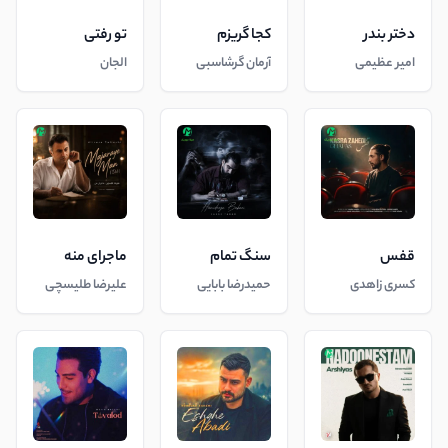
دختر بندر
کجا گریزم
تو رفتی
امیر عظیمی
آرمان گرشاسبی
الجان
قفس
سنگ تمام
ماجرای منه
کسری زاهدی
حمیدرضا بابایی
علیرضا طلیسچی