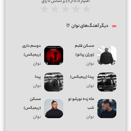
امتیاز
0.0
از 5 | بر اساس
0
رای
★
★
★
★
★
دیگر آهنگ‌های نوان 🤘
مسکن قلبم
دوسم داری
(ورژن پیانو)
(ریمیکس)
نوان
نوان
پیدا (ریمیکس)
پیدا
نوان
نوان
ماه زده نورشو تو
مسکن
شب
(ریمیکس)
نوان
نوان