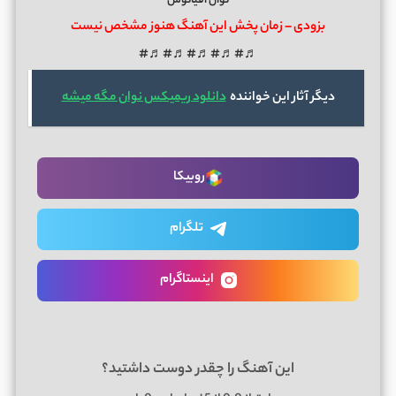
نوان اقیانوس
بزودی – زمان پخش این آهنگ هنوز مشخص نیست
♬#♬#♬#♬#♬#
دیگر آثار این خواننده
دانلود ریمیکس نوان مگه میشه
روبیکا
تلگرام
اینستاگرام
این آهنگ را چقدر دوست داشتید؟