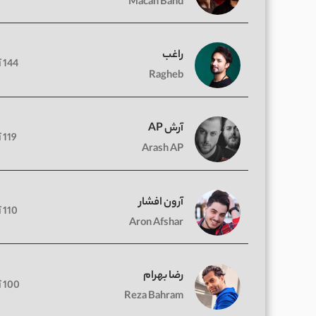
Macan Band
راغب
144 آهنگ
Ragheb
آرش AP
119 آهنگ
Arash AP
آرون افشار
110 آهنگ
Aron Afshar
رضا بهرام
100 آهنگ
Reza Bahram