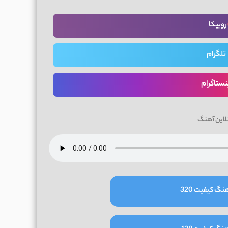
روبیکا
تلگرام
نستاگرام
لاین آهنگ
نگ کیفیت 320