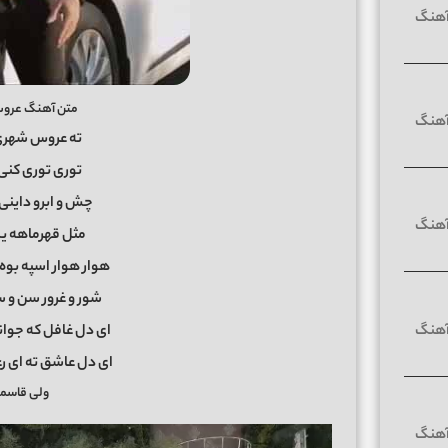
متن آهنگ عرو
ته عروس شهری ا
توری توری کنی 
چش و ابرو داینی
مثل قهرماهه یک
هوار هوار اسپه بوه
شور و غرور سن و 
ای دل غافل که جوا
ای دل عاشق ته ای ر
ولی قاسم