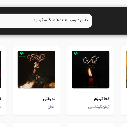
کجا گریزم
تو رفتی
ق
آرمان گرشاسبی
الجان
ک