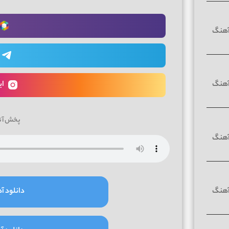
ای
پخش آن
دانلود آه