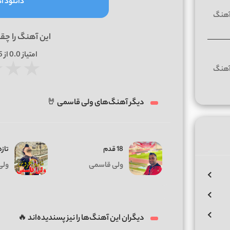
دانلود آه
این آهنگ را چق
امتیاز
0.0
از 5 | بر اساس
★
★
★
دیگر آهنگ‌های ولی قاسمی 🤘
18 قدم
تاز
ولی قاسمی
ولی
دیگران این آهنگ‌ها را نیز پسندیده‌اند 🔥