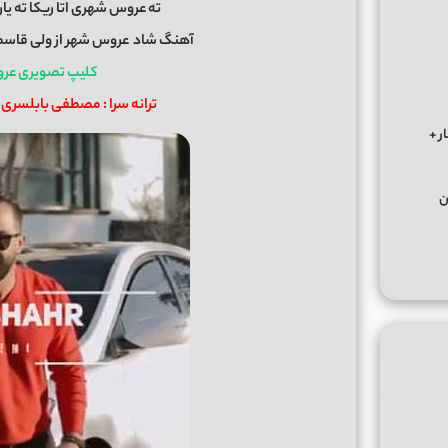
ته عروس شهری اتا ریکا ته یار
آهنگ شاد
عروس شهر
از
ولی قاس
کلیپ تصویری عر
ترانه سرا : مصطفی بابلسری
ر +
ن