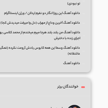
تو نبودی)
دانلود آهنگ این روزا انگار دو نفرم اردلان / ورژن اینستاگرام
دانلود آهنگ آخرین وداع از مهراب (دل وا میرفت میدیدش کجا)
دانلود آهنگ من بلند بلند هرجا میرم میخندم از محمد کلاسی بها
اجرای زنده با دخترش
دانلود آهنگ وسط این همه کابوس یادش آرومت نکرده (غمگی
عاشقانه)
دانلود آهنگ
خوانندگان برتر