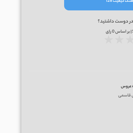
نگ کیفیت 128
در دوست داشتید؟
0
رای
★
★
ه عروس
 قاسمی