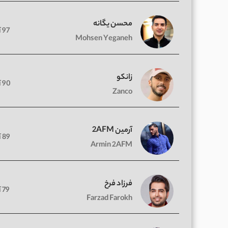
محسن یگانه
97 آهنگ
Mohsen Yeganeh
زانکو
90 آهنگ
Zanco
آرمین 2AFM
89 آهنگ
Armin 2AFM
فرزاد فرخ
79 آهنگ
Farzad Farokh