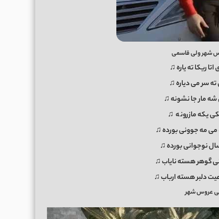
س شهر ولی قاسمی
تا ریکا ته یاره ♫
ته سر می دیاره ♫
 شه مار جا نشونه ♫
ی یکه مازرون
ه
♫
 می مه جوونی بورده ♫
سال نوجوانی بورده ♫
نی گوهر هسته نایاب ♫
عیت دلبر هسته ارباب ♫
ی عروس شهر