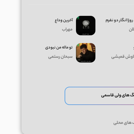
روزا انگار دو نفرم
آخرین وداع
ان
مهراب
تو ماله من نبودی
وش قمیشی
سبحان رستمی
گ های ولی قاسمی
گ های محلی