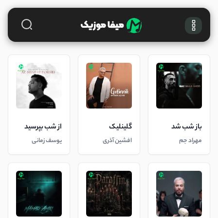
باز شب شد
گلینلیک
از شب بپرسید
مهراد جم
افشین آذری
یوسف زمانی