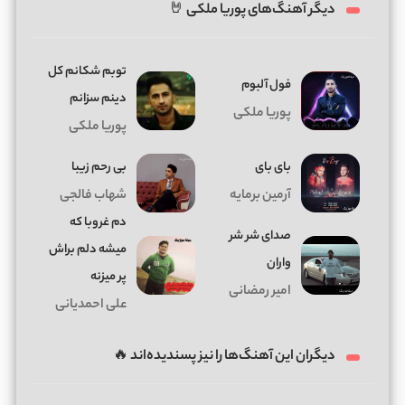
دیگر آهنگ‌های پوریا ملکی 🤘
توﺑﻢ ﺷﻜﺎﻧﻢ ﻛﻞ
فول آلبوم
دﻳﻨﻢ ﺳﺰاﻧﻢ
پوریا ملکی
پوریا ملکی
بای بای
بی رحم زیبا
آرمین برمایه
شهاب فالجی
دم غروبا که
صدای شر شر
میشه دلم براش
واران
پر میزنه
امیر رمضانی
علی احمدیانی
دیگران این آهنگ‌ها را نیز پسندیده‌اند 🔥