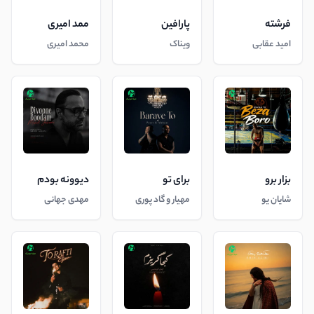
فرشته
پارافین
ممد امیری
امید عقابی
ویناک
محمد امیری
بزار برو
برای تو
دیوونه بودم
شایان یو
مهیار و گاد پوری
مهدی جهانی