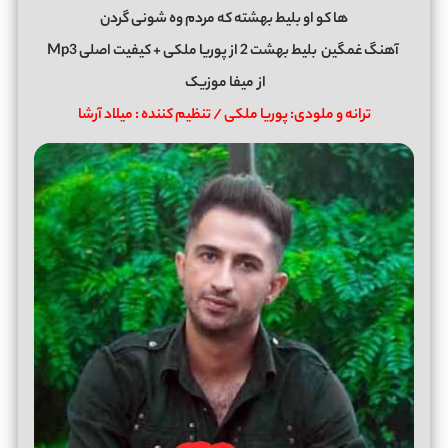
ها کو او بلیط بهشته که مردم وه شونی گردن
آهنگ غمگین
بلیط بهشت 2
از
پوریا ملکی
+ کیفیت اصلی Mp3
از
میفا موزیک
ترانه و ملودی: پوریا ملکی / تنظیم کننده : میلاد آرشا