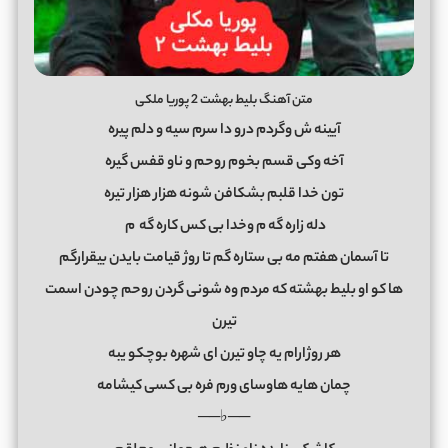
متن آهنگ بلیط بهشت 2 پوریا ملکی
آیینه ش وگردم درو دا سرم سیه و دلم پیره
آخه وکی قسم بخوم روحم و ناو قفس گیره
تون خدا قلبم بشکافن شونه هزار هزار تیره
دله زاره گه م وخدا بی کس کاره گه
م
تا آسمان هفتم مه بی ستاره گم تا روژ قیامت بایدن بیقرارگم
ها کو او بلیط بهشته که مردم وه شونی گردن روحم چودن اسمت
تیرن
هر روژارام یه چاو تیرن ای شهره بوچکو یبه
چمان هایه هاوسای ورم فره بی کسی کیشامه
──♭──