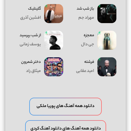
باز شب شد
گلینلیک
مهراد جم
افشین آذری
معجزه
از شب بپرسید
جی دال
یوسف زمانی
فرشته
دختر شمرون
امید عقابی
میثاق راد
دانلود همه آهنگ های پوریا ملکی
دانلود همه آهنگ های دانلود آهنگ کردی