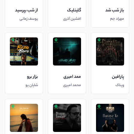
باز شب شد
گلینلیک
از شب بپرسید
مهراد جم
افشین آذری
یوسف زمانی
پارافین
ممد امیری
بزار برو
ویناک
محمد امیری
شایان یو