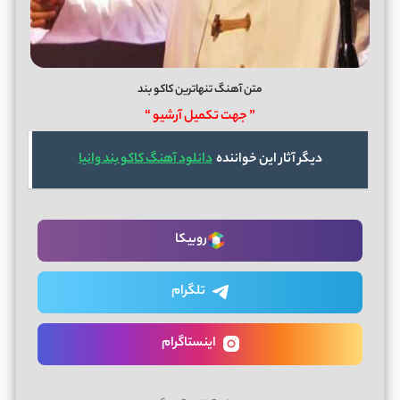
متن آهنگ تنهاترین کاکو بند
” جهت تکمیل آرشیو “
دیگر آثار این خواننده
دانلود آهنگ کاکو بند وانیا
روبیکا
تلگرام
اینستاگرام