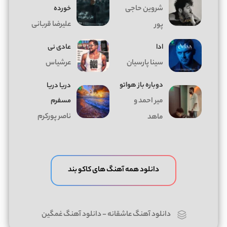
شروین حاجی
خورده
علیرضا قربانی
پور
ادا
عادی نی
سینا پارسیان
عرشیاس
دوباره باز هواتو
دریا دریا
میر احمد و
مسفرم
ناصر پورکرم
ماهد
دانلود همه آهنگ های کاکو بند
دانلود آهنگ عاشقانه
-
دانلود آهنگ غمگین