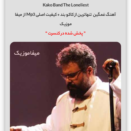
Kako Band The Loneliest
آهنگ غمگین
تنهاترین
از
کاکو بند
+ کیفیت اصلی Mp3 از
میفا
موزیک
” پخش شده در کنسرت “