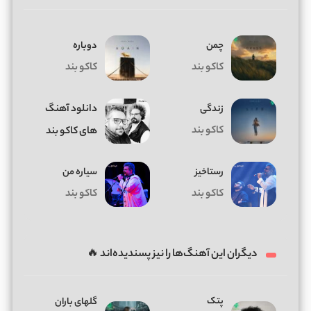
چمن
دوباره
کاکو بند
کاکو بند
زندگی
دانلود آهنگ
کاکو بند
های کاکو بند
رستاخیز
سیاره من
کاکو بند
کاکو بند
دیگران این آهنگ‌ها را نیز پسندیده‌اند 🔥
پتک
گلهای باران