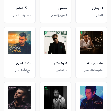
تو رفتی
قفس
سنگ تمام
الجان
کسری زاهدی
حمیدرضا بابایی
ماجرای منه
ندونستم
عشق ابدی
علیرضا طلیسچی
عرشیاس
روح الله کرمی