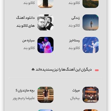
کاکو بند
کاکو بند
زندگی
دانلود آهنگ
کاکو بند
های کاکو بند
رستاخیز
سیاره من
کاکو بند
کاکو بند
دیگران این آهنگ‌ها را نیز پسندیده‌اند 🔥
میراث
بچه مازندران 5
بیخیال
علیرضا رحیم پور