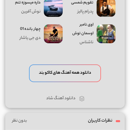
تقویم شمسی
داره میسوزه تنم
پدرام پالیز
نوش آفرین
اوی نامبر
چهار بانده 01
اوسمان توش
دی جی یاشار
ناشناس
دانلود همه آهنگ های کاکو بند
دانلود آهنگ شاد
نظرات کاربران
بدون نظر