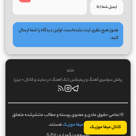
هنوز هیچ نظری ثبت نشده‌است، اولین دیدگاه را شما ارسال
کنید.
خانه
پخش سراسری آهنگ و ریمیکس (تک آهنگ در سایت و کانال + تیزر)
© تمامی حقوق مادی و معنوی پوسته و مطالب منتشرشده متعلق
به
میفا موزیک
هستند.
کانال میفا موزیک
توسعه و نگهداری:
8-Bit