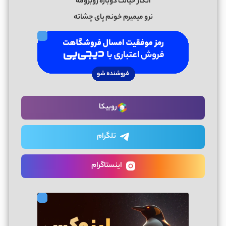
انگار خیالت دوباره روبرومه
نرو میمیرم خونم پای چشاته
روبیکا
تلگرام
اینستاگرام