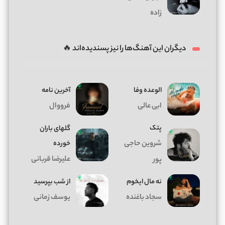
زاده
دیگران این آهنگ‌ها را نیز پسندیده‌اند 🔥
الوعده وفا
آخرین نامه
ابی عالی
فرووال
پتک
گلهای باران
شروین حاجی
خورده
علیرضا قربانی
پور
ﻧﻪ ﻣﺎل اﻳﺨﻮم
از شب بپرسید
سجاد باغنده
یوسف زمانی