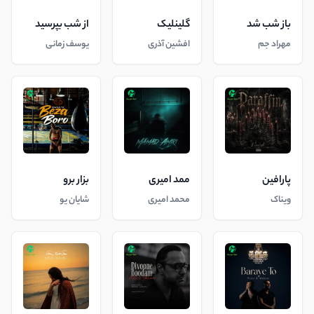
باز شب شد
گلینلیک
از شب بپرسید
مهراد جم
افشین آذری
یوسف زمانی
پارافین
ممد امیری
بزار برو
ویناک
محمد امیری
شایان یو