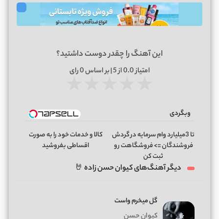
این آهنگ را چقدر دوست داشتید؟
امتیاز
0.0
از 5 | بر اساس
0
رای
★
★
★
★
★
وبگردی
تا 3میلیارد وام سرمایه در گردش
کالا و خدمات خود را به صورت
فروشندگان => فروشگاهت رو
اقساطی بفروشید
ثبت کن
دیگر آهنگ‌های کیوان حسن زاده 🤘
گل میخرم واست
کیوان حسن