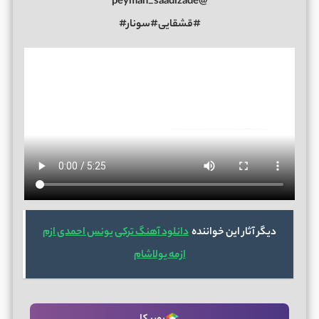
@peyman_saadizade
#قشقایی#سونار#
دیگر آثار این خواننده
دانلود آهنگ ترکی یونس احمدی ازم
ازمه یولاشام