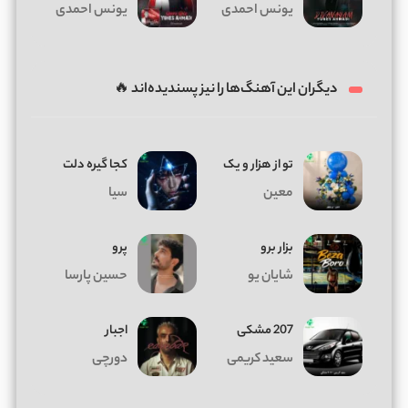
یونس احمدی
یونس احمدی
دیگران این آهنگ‌ها را نیز پسندیده‌اند 🔥
تو از هزار و یک
کجا گیره دلت
معین
سیا
بزار برو
پرو
شایان یو
حسین پارسا
207 مشکی
اجبار
سعید کریمی
دورچی