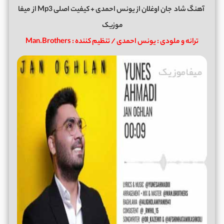
آهنگ شاد
جان اوغلان
از
یونس احمدی
+ کیفیت اصلی Mp3 از
میفا
موزیک
ترانه و ملودی : یونس احمدی / تنظیم کننده : Man.Brothers