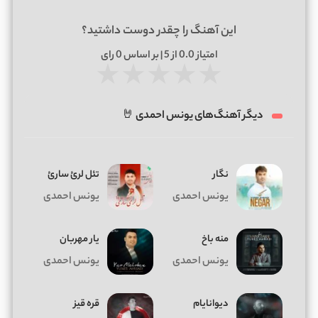
این آهنگ را چقدر دوست داشتید؟
امتیاز
0.0
از 5 | بر اساس
0
رای
★
★
★
★
★
دیگر آهنگ‌های یونس احمدی 🤘
نگار
تئل‌ لرئ سارئ
یونس احمدی
یونس احمدی
منه باخ
یار مهربان
یونس احمدی
یونس احمدی
دیوانایام
قره قیز