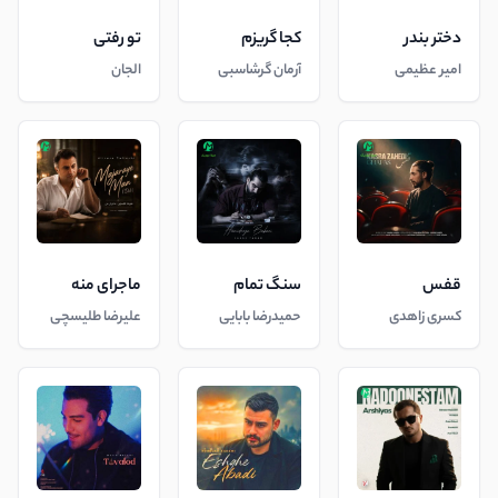
دختر بندر
کجا گریزم
تو رفتی
امیر عظیمی
آرمان گرشاسبی
الجان
قفس
سنگ تمام
ماجرای منه
کسری زاهدی
حمیدرضا بابایی
علیرضا طلیسچی