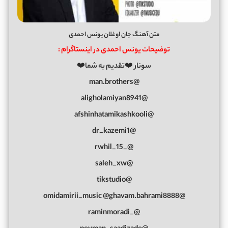
متن آهنگ جان اوغلان یونس احمدی
توضیحات یونس احمدی در اینستاگرام :
سونار ❤️تقدیم به شما❤️
@man.brothers
@aligholamiyan8941
@afshinhatamikashkooli
@dr_kazemi1
@_rwhil_15
@saleh_xw
@tikstudio
@omidamirii_music @ghavam.bahrami8888
@_raminmoradi