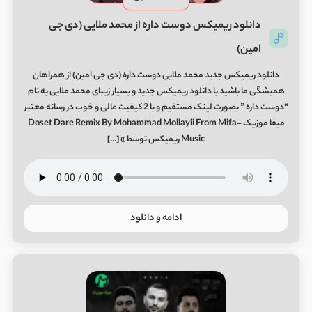
دانلود ریمیکس دوﺳﺖ داره از محمد ملایی (دی جی
امین)
دانلود ریمیکس جدید محمد ملایی دوﺳﺖ داره (دی جی امین) از همراهان
همیشگی ما باشید با دانلود ریمیکس جدید و بسیار زیبای محمد ملایی به نام
“دوﺳﺖ داره ” بصورت لینک مستقیم و با 2 کیفیت عالی و خوب در رسانه معتبر
میفا موزیک Doset Dare Remix By Mohammad Mollayii From Mifa-
Music ریمیکس توسط » […]
ادامه و دانلود