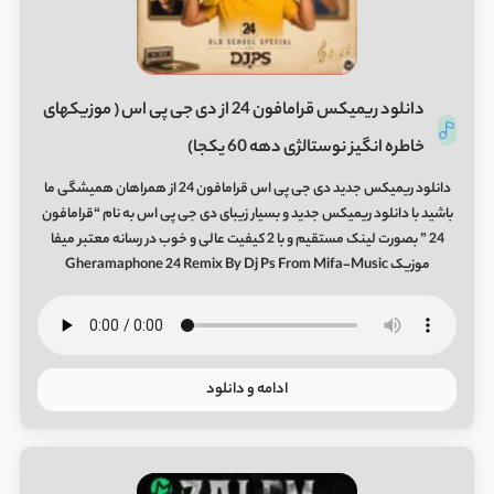
دانلود ریمیکس قرامافون 24 از دی جی پی اس ( موزیکهای
خاطره انگیز نوستالژی دهه 60 یکجا)
دانلود ریمیکس جدید دی جی پی اس قرامافون 24 از همراهان همیشگی ما
باشید با دانلود ریمیکس جدید و بسیار زیبای دی جی پی اس به نام “قرامافون
24 ” بصورت لینک مستقیم و با 2 کیفیت عالی و خوب در رسانه معتبر میفا
موزیک Gheramaphone 24 Remix By Dj Ps From Mifa-Music
ادامه و دانلود