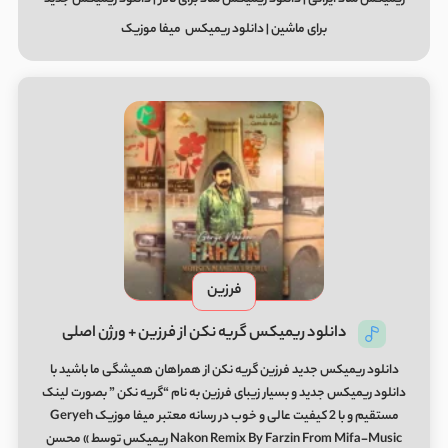
برای ماشین | دانلود ریمیکس میفا موزیک
فرزین
دانلود ریمیکس گریه نکن از فرزین + ورژن اصلی
دانلود ریمیکس جدید فرزین گریه نکن از همراهان همیشگی ما باشید با
دانلود ریمیکس جدید و بسیار زیبای فرزین به نام “گریه نکن ” بصورت لینک
مستقیم و با 2 کیفیت عالی و خوب در رسانه معتبر میفا موزیک Geryeh
Nakon Remix By Farzin From Mifa-Music ریمیکس توسط » محسن