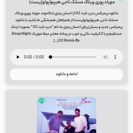
مهیاد پوری ویناک مسلک ناجی هیپهاپولوژیست)
دانلود ریمیکس دیپ نایت 02 از احسان رمزی (دکاموند مهیاد پوری ویناک
مسلک ناجی هیپهاپولوژیست) از همراهان همیشگی ما باشید با دانلود
ریمیکس جدید و بسیار زیبای احسان رمزی به نام “دیپ نایت 02 ” بصورت لینک
مستقیم و با 2 کیفیت عالی و خوب در رسانه معتبر میفا موزیک Deep Night
02 Remix By […]
ادامه و دانلود