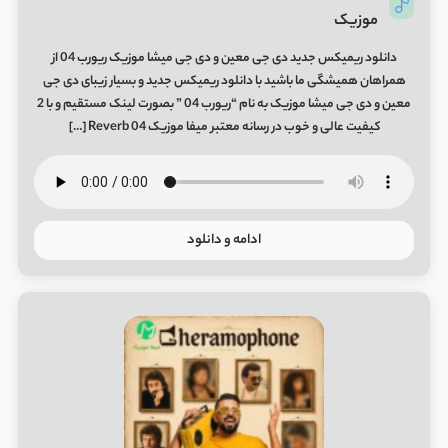
موزیک
دانلود ریمیکس جدید دی جی معین و دی جی میشا موزیک ریورب 04 از
همراهان همیشگی ما باشید با دانلود ریمیکس جدید و بسیار زیبای دی جی
معین و دی جی میشا موزیک به نام “ریورب 04 ” بصورت لینک مستقیم و با 2
کیفیت عالی و خوب در رسانه معتبر میفا موزیک Reverb 04 […]
ادامه و دانلود