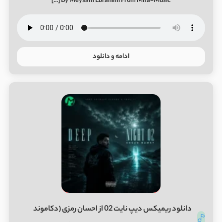
By Meysam Ebrahimi From Mifa-Music […]
ادامه و دانلود
دانلود ریمیکس دیپ نایت 02 از احسان رمزی (دکاموند