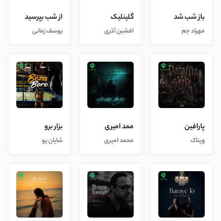
باز شب شد
گلینلیک
از شب بپرسید
مهراد جم
افشین آذری
یوسف زمانی
پارافین
ممد امیری
بزار برو
ویناک
محمد امیری
شایان یو