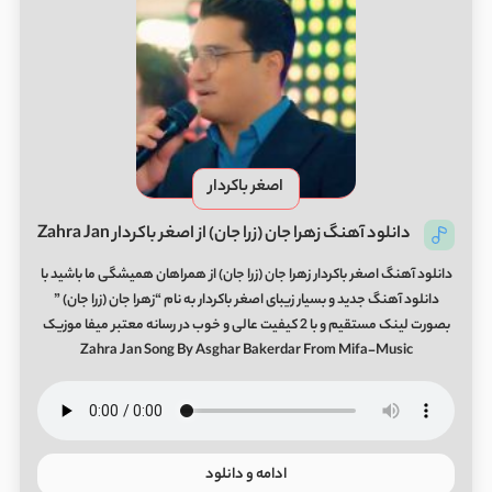
اصغر باکردار
دانلود آهنگ زهرا جان (زرا جان) از اصغر باکردار Zahra Jan
دانلود آهنگ اصغر باکردار زهرا جان (زرا جان) از همراهان همیشگی ما باشید با
دانلود آهنگ جدید و بسیار زیبای اصغر باکردار به نام “زهرا جان (زرا جان) ”
بصورت لینک مستقیم و با 2 کیفیت عالی و خوب در رسانه معتبر میفا موزیک
Zahra Jan Song By Asghar Bakerdar From Mifa-Music
ادامه و دانلود