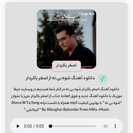
اصغر باکردار
دانلود آهنگ شوه بی ته از اصغر باکردار
دانلود آهنگ اصغر باکردار شوه بی ته در کنار شما هستیم در وبسایت میفا
موزیک با دانلود آهنگ جدید و فوق العاده جذاب از اصغر باکردار عزیز با عنوان
“شوه بی ته ” با بهترین کیفیت mp3 همراه با تکست ترانه Shave Bi Ta Song
By Aliasghar Bakerdar From Mifa-Music ” کرمانجی ”