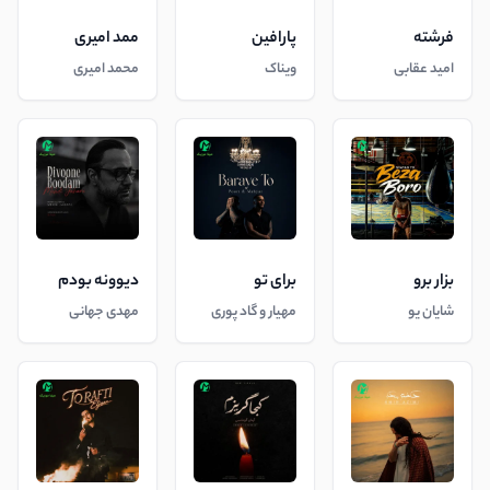
فرشته
پارافین
ممد امیری
امید عقابی
ویناک
محمد امیری
بزار برو
برای تو
دیوونه بودم
شایان یو
مهیار و گاد پوری
مهدی جهانی