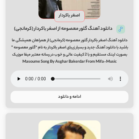
اصغر باکردار
دانلود آهنگ گلور معصومه از اصغر باکردار (کرمانجی)
دانلود آهنگ اصغر باکردار گلور معصومه (کرمانجی) از همراهان همیشگی ما
باشید با دانلود آهنگ جدید و بسیار زیبای اصغر باکردار به نام “گلور معصومه ”
بصورت لینک مستقیم و با 2 کیفیت عالی و خوب در رسانه معتبر میفا موزیک
Masoume Song By Asghar Bakerdar From Mifa-Music
ادامه و دانلود