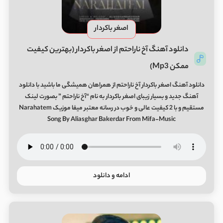
اصغر باکردار
دانلود آهنگ آخ ناراحتم از اصغر باکردار (بهترین کیفیت
ممکن Mp3)
دانلود آهنگ اصغر باکردار آخ ناراحتم از همراهان همیشگی ما باشید با دانلود
آهنگ جدید و بسیار زیبای اصغر باکردار به نام “آخ ناراحتم ” بصورت لینک
مستقیم و با 2 کیفیت عالی و خوب در رسانه معتبر میفا موزیک Narahatem
Song By Aliasghar Bakerdar From Mifa-Music
ادامه و دانلود