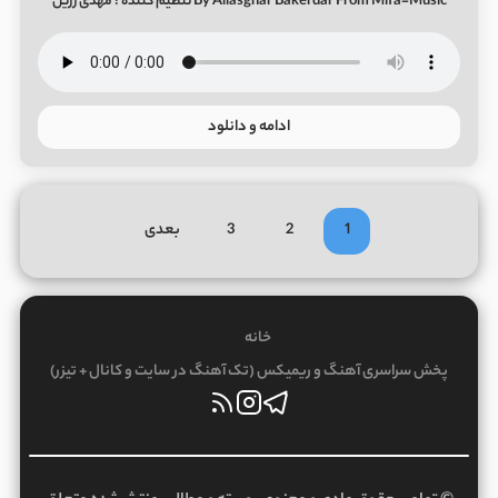
By Aliasghar Bakerdar From Mifa-Music تنظیم کننده : مهدی زرین
ادامه و دانلود
1
2
3
بعدی
خانه
پخش سراسری آهنگ و ریمیکس (تک آهنگ در سایت و کانال + تیزر)