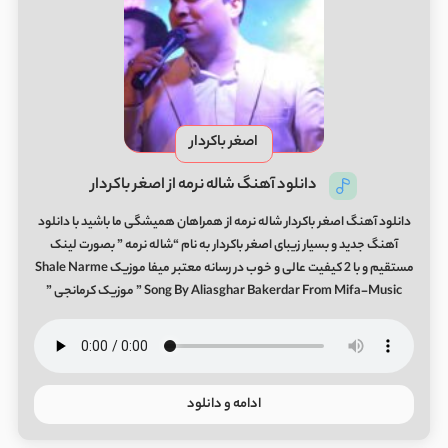
اصغر باکردار
دانلود آهنگ شاله نرمه از اصغر باکردار
دانلود آهنگ اصغر باکردار شاله نرمه از همراهان همیشگی ما باشید با دانلود
آهنگ جدید و بسیار زیبای اصغر باکردار به نام “شاله نرمه ” بصورت لینک
مستقیم و با 2 کیفیت عالی و خوب در رسانه معتبر میفا موزیک Shale Narme
Song By Aliasghar Bakerdar From Mifa-Music ” موزیک کرمانجی ”
ادامه و دانلود