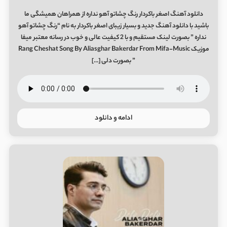
دانلود آهنگ اصغر باکردار رنگ چشاتو آهو نداره از همراهان همیشگی ما
باشید با دانلود آهنگ جدید و بسیار زیبای اصغر باکردار به نام “رنگ چشاتو آهو
نداره ” بصورت لینک مستقیم و با 2 کیفیت عالی و خوب در رسانه معتبر میفا
موزیک Rang Cheshat Song By Aliasghar Bakerdar From Mifa-Music
” بصورت دلی […]
ادامه و دانلود