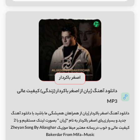
اصغر باکردار
دانلود آهنگ ژیان از اصغر باکردار (زندگی) کیفیت عالی
MP3
دانلود آهنگ اصغر باکردار ژیان از همراهان همیشگی ما باشید با دانلود آهنگ
جدید و بسیار زیبای اصغر باکردار به نام “ژیان ” بصورت لینک مستقیم و با 2
کیفیت عالی و خوب در رسانه معتبر میفا موزیک Zheyan Song By Aliasghar
Bakerdar From Mifa-Music