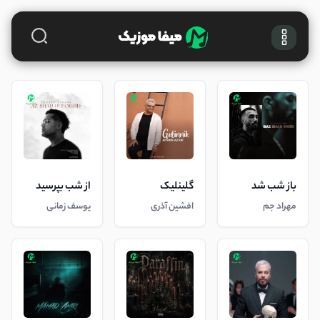
باز شب شد
گلینلیک
از شب بپرسید
مهراد جم
افشین آذری
یوسف زمانی