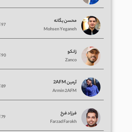
محسن یگانه
97 آهنگ
Mohsen Yeganeh
زانکو
90 آهنگ
Zanco
آرمین 2AFM
89 آهنگ
Armin 2AFM
فرزاد فرخ
79 آهنگ
Farzad Farokh