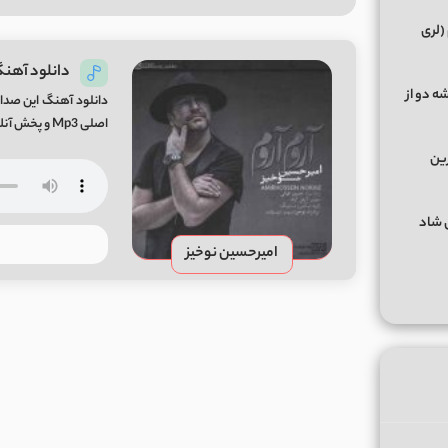
(لری
دانلود آهنگ
ه دو از
دانلود آهنگ این صدای
اصلی Mp3 و پخش آنلاین از میفا موزیک
رین
گهای شاد
امیرحسین نوخیز