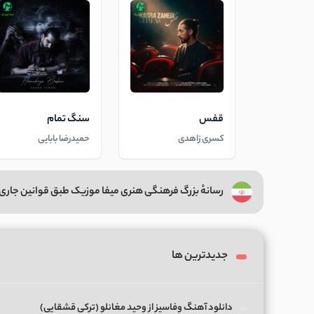
قفس
سنگ تمام
کسری زاهدی
حمیدرضا بابایی
رسانهٔ بزرگ فرهنگی هنری میفا موزیک طبق قوانین جاری 
جدیدترین ها
دانلود آهنگ وفاسیز از وحید مغانلو (ترکی قشقایی)