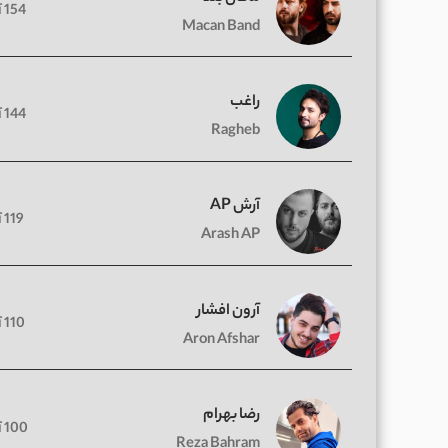
154 آهنگ
Macan Band
راغب
144 آهنگ
Ragheb
آرش AP
119 آهنگ
Arash AP
آرون افشار
110 آهنگ
Aron Afshar
رضا بهرام
100 آهنگ
Reza Bahram