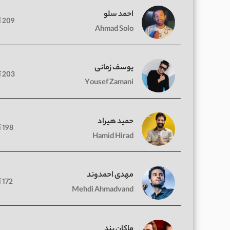
احمد سلو
209 آهنگ
Ahmad Solo
یوسف زمانی
203 آهنگ
Yousef Zamani
حمید هیراد
198 آهنگ
Hamid Hirad
مهدی احمدوند
172 آهنگ
Mehdi Ahmadvand
ماکان بند