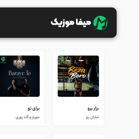
بزار برو
برای تو
شایان یو
مهیار و گاد پوری