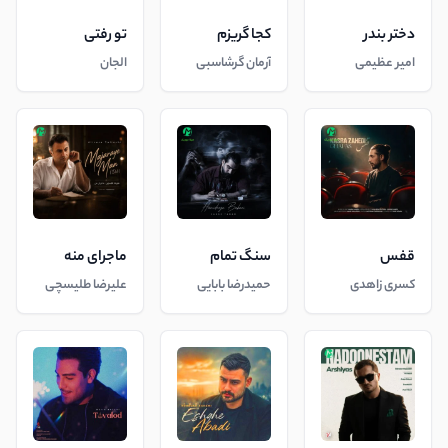
دختر بندر
کجا گریزم
تو رفتی
امیر عظیمی
آرمان گرشاسبی
الجان
قفس
سنگ تمام
ماجرای منه
کسری زاهدی
حمیدرضا بابایی
علیرضا طلیسچی