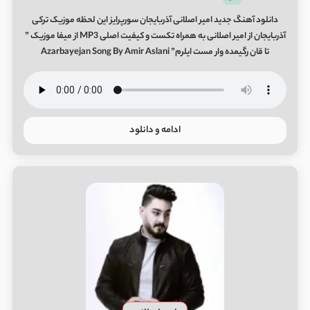
دانلود آهنگ جدید امیر اصلانی آذربایجان سورپرایز این لحظه موزیک ترکی
آذربایجان از امیر اصلانی به همراه تکست و کیفیت اصلی MP3 از میفا موزیک ”
تا قان رگیمده وار مست ایلرم” Azarbayejan Song By Amir Aslani
ادامه و دانلود