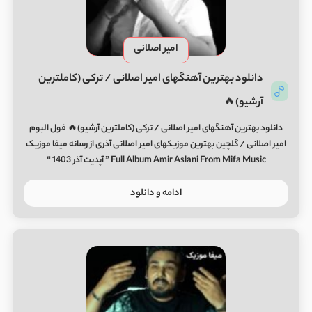
امیر اصلانی
دانلود بهترین آهنگهای امیر اصلانی / ترکی (کاملترین
آرشیو)🔥
دانلود بهترین آهنگهای امیر اصلانی / ترکی (کاملترین آرشیو)🔥 فول البوم
امیر اصلانی / گلچین بهترین موزیکهای امیر اصلانی آذری از رسانه میفا موزیک
Full Album Amir Aslani From Mifa Music ” آپدیت آذر 1403 “
ادامه و دانلود