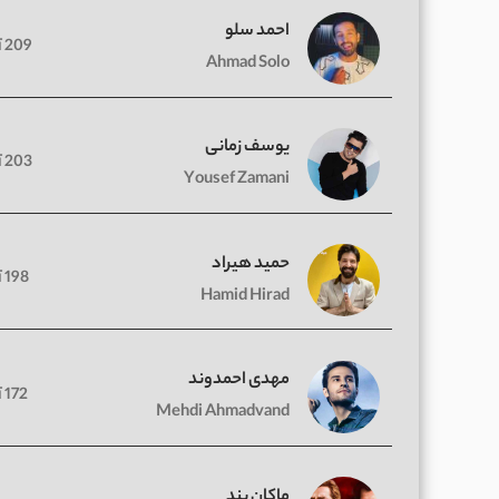
احمد سلو
209 آهنگ
Ahmad Solo
یوسف زمانی
203 آهنگ
Yousef Zamani
حمید هیراد
198 آهنگ
Hamid Hirad
مهدی احمدوند
172 آهنگ
Mehdi Ahmadvand
ماکان بند