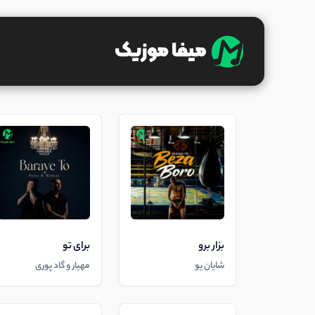
بزار برو
برای تو
شایان یو
مهیار و گاد پوری