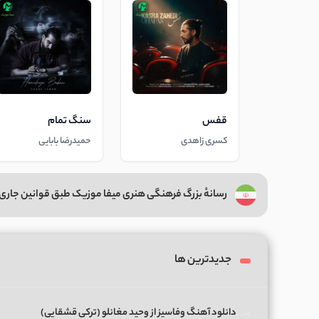
قفس
سنگ تمام
کسری زاهدی
حمیدرضا بابایی
رسانهٔ بزرگ فرهنگی هنری میفا موزیک طبق قوانین جاری 
جدیدترین ها
دانلود آهنگ وفاسیز از وحید مغانلو (ترکی قشقایی)