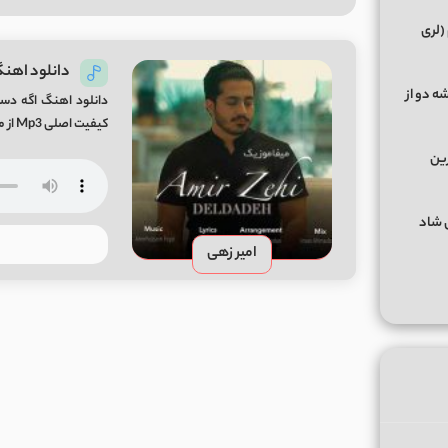
(لری
دانلود اهن
ه دو از
دانلود اهنگ اگه دست
کیفیت اصلی Mp3 از میفا موزیک
رین
گهای شاد
امیر زهی