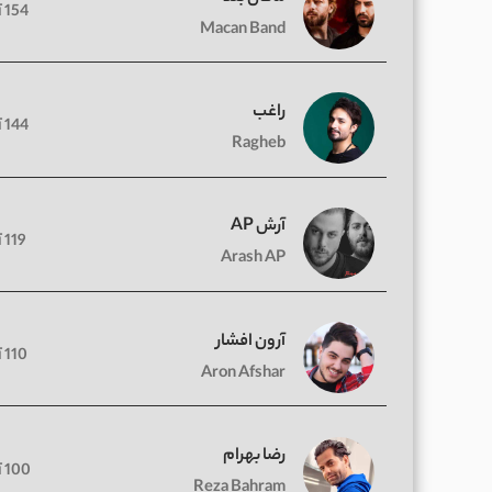
154 آهنگ
Macan Band
راغب
144 آهنگ
Ragheb
آرش AP
119 آهنگ
Arash AP
آرون افشار
110 آهنگ
Aron Afshar
رضا بهرام
100 آهنگ
Reza Bahram