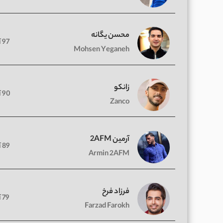
محسن یگانه
97 آهنگ
Mohsen Yeganeh
زانکو
90 آهنگ
Zanco
آرمین 2AFM
89 آهنگ
Armin 2AFM
فرزاد فرخ
79 آهنگ
Farzad Farokh