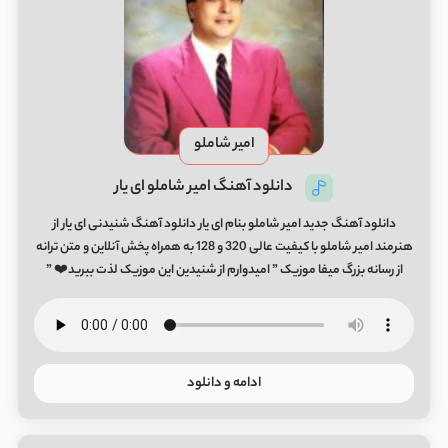
امیر شاملو
دانلود آهنگ امیر شاملو ای یار
دانلود آهنگ جدید امیر شاملو بنام ای یار دانلود آهنگ شنیدنی ای یار از
هنرمند امیر شاملو با کیفیت عالی 320 و 128 به همراه پخش آنلاین و متن ترانه
از رسانه بزرگ میفا موزیک ” امیدوارم از شنیدین این موزیک لذت ببرید❤️ ”
ادامه و دانلود