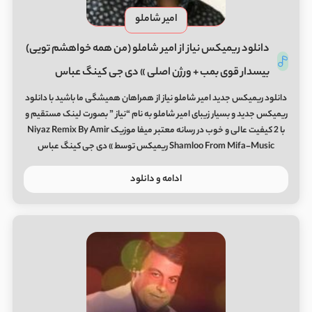
امیر شاملو
دانلود ریمیکس نیاز از امیر شاملو (من همه خواهشم تویی)
بیسدار قوی بمب + ورژن اصلی » دی جی کینگ عباس
دانلود ریمیکس جدید امیر شاملو نیاز از همراهان همیشگی ما باشید با دانلود
ریمیکس جدید و بسیار زیبای امیر شاملو به نام “نیاز ” بصورت لینک مستقیم و
با 2 کیفیت عالی و خوب در رسانه معتبر میفا موزیک Niyaz Remix By Amir
Shamloo From Mifa-Music ریمیکس توسط » دی جی کینگ عباس
ادامه و دانلود