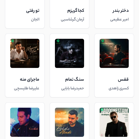
دختر بندر
کجا گریزم
تو رفتی
امیر عظیمی
آرمان گرشاسبی
الجان
قفس
سنگ تمام
ماجرای منه
کسری زاهدی
حمیدرضا بابایی
علیرضا طلیسچی