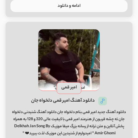
ادامه و دانلود
امیر قمی
دانلود آهنگ امیر قمی دلخواه جان
دانلود آهنگ جدید امیر قمی بنام دلخواه جان دانلود آهنگ شنیدنی دلخواه
جان ته چشه قربون از هنرمند امیر قمی با کیفیت عالی 320 و 128 به همراه
پخش آنلاین و متن ترانه از رسانه بزرگ میفا موزیک Delkhah Jan Song By
Amir Ghomi ” امیدوارم از شنیدین این موزیک لذت ببرید❤️ ”