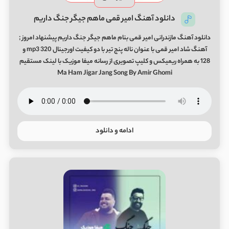
دانلود آهنگ امیر قمی ماهم جیگر جنگ داریم
دانلود آهنگ مازندرانی امیر قمی بنام ماهم جیگر جنگ داریم پیشنهاد امروز ;
آهنگ شاد امیر قمی با عنوان ناله پنج تیر با دو کیفیت اورجینال mp3 320 و
128 به همراه ریمیکس و کلیپ تصویری از رسانه میفا موزیک با لینک مستقیم
Ma Ham Jigar Jang Song By Amir Ghomi
ادامه و دانلود