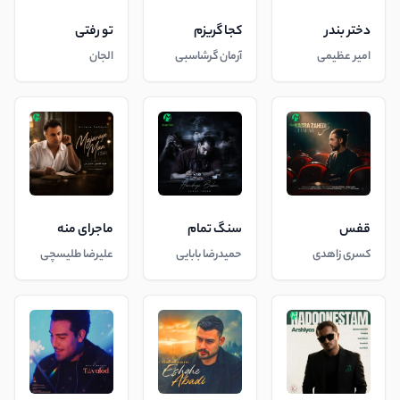
دختر بندر
کجا گریزم
تو رفتی
امیر عظیمی
آرمان گرشاسبی
الجان
قفس
سنگ تمام
ماجرای منه
کسری زاهدی
حمیدرضا بابایی
علیرضا طلیسچی