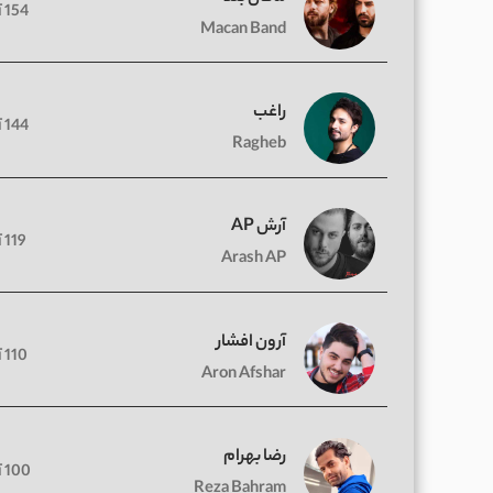
154 آهنگ
Macan Band
راغب
144 آهنگ
Ragheb
آرش AP
119 آهنگ
Arash AP
آرون افشار
110 آهنگ
Aron Afshar
رضا بهرام
100 آهنگ
Reza Bahram