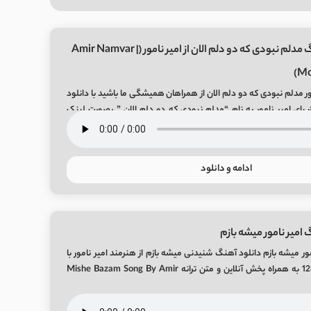
دانلود آهنگ مدلم نبودی که دو دلم الان از امیر نامور (Amir Namvar |
Mo
ور مدلم نبودی که دو دلم الان از همراهان همیشگی ما باشید با دانلود
بای امیر نامور به نام “مدلم نبودی که دو دلم الان ” بصورت لینک
مستقیم و با 2 کیفیت عالی و خوب در رسانه معتبر میفا موزیک Modelam Naboodi Song By
ادامه و دانلود
امیر نامور میشه بازم
ور میشه بازم دانلود آهنگ شنیدنی میشه بازم از هنرمند امیر نامور با
کیفیت عالی 320 و 128 به همراه پخش آنلاین و متن ترانه Mishe Bazam Song By Amir