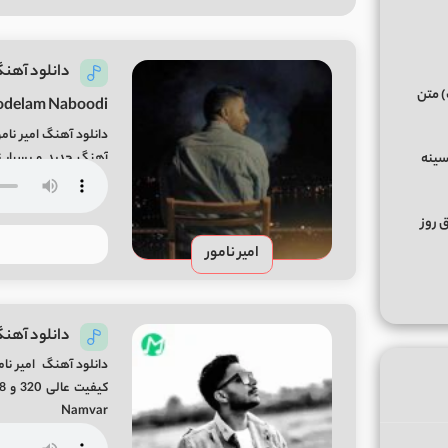
) متن
delam Naboodi)
دانلود آهنگ امیر نام
آهنگ جدید و بسیار زی
سینه
Amir Namvar From […]
ق روز
امیر نامور
دانلود آهنگ 
دانلود آهنگ امیر نام
Namvar