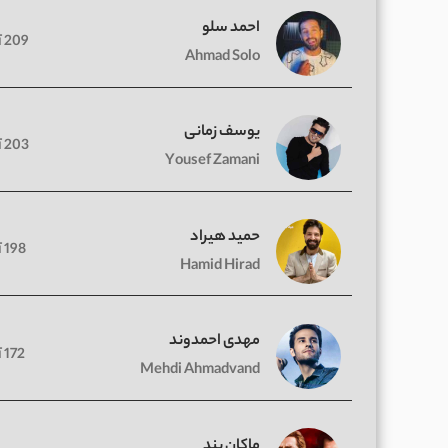
احمد سلو
209 آهنگ
Ahmad Solo
یوسف زمانی
203 آهنگ
Yousef Zamani
حمید هیراد
198 آهنگ
Hamid Hirad
مهدی احمدوند
172 آهنگ
Mehdi Ahmadvand
ماکان بند