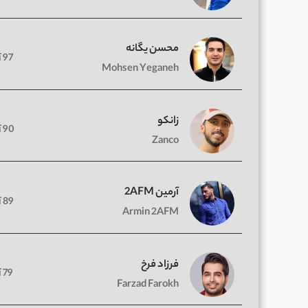
محسن یگانه
97 آهنگ
Mohsen Yeganeh
زانکو
90 آهنگ
Zanco
آرمین 2AFM
89 آهنگ
Armin 2AFM
فرزاد فرخ
79 آهنگ
Farzad Farokh