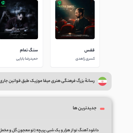
قفس
سنگ تمام
کسری زاهدی
حمیدرضا بابایی
رسانهٔ بزرگ فرهنگی هنری میفا موزیک طبق قوانین جاری 
جدیدترین ها
دانلود آهنگ تو از هزار و یک شبی پریچه (تو معجون گل و مخمل