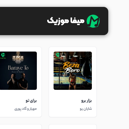
بزار برو
برای تو
شایان یو
مهیار و گاد پوری