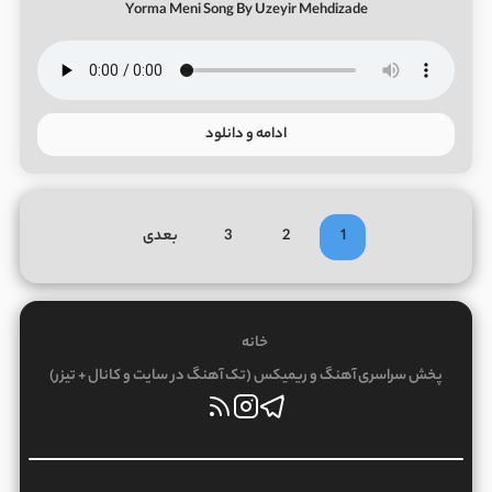
Yorma Meni Song By Uzeyir Mehdizade
ادامه و دانلود
1
2
3
بعدی
خانه
پخش سراسری آهنگ و ریمیکس (تک آهنگ در سایت و کانال + تیزر)