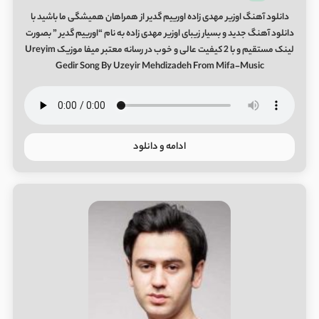
دانلود آهنگ اوزیر مهدی زاده اورییم گدیر از همراهان همیشگی ما باشید با
دانلود آهنگ جدید و بسیار زیبای اوزیر مهدی زاده به نام “اورییم گدیر ” بصورت
لینک مستقیم و با 2 کیفیت عالی و خوب در رسانه معتبر میفا موزیک Ureyim
Gedir Song By Uzeyir Mehdizadeh From Mifa-Music
ادامه و دانلود