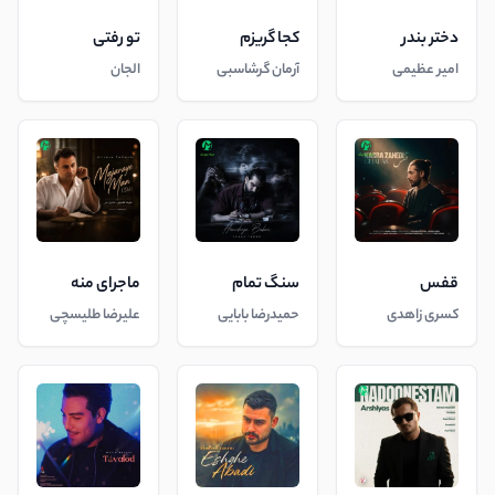
دختر بندر
کجا گریزم
تو رفتی
امیر عظیمی
آرمان گرشاسبی
الجان
قفس
سنگ تمام
ماجرای منه
کسری زاهدی
حمیدرضا بابایی
علیرضا طلیسچی