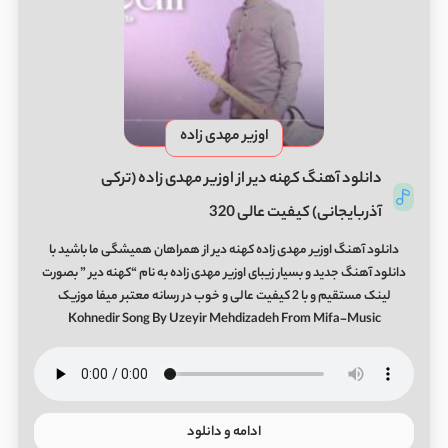
اوزیر مهدی زاده
دانلود آهنگ کهنه دیر از اوزیر مهدی زاده (ترکی
آذربایجانی) کیفیت عالی 320
دانلود آهنگ اوزیر مهدی زاده کهنه دیر از همراهان همیشگی ما باشید با
دانلود آهنگ جدید و بسیار زیبای اوزیر مهدی زاده به نام “کهنه دیر ” بصورت
لینک مستقیم و با 2 کیفیت عالی و خوب در رسانه معتبر میفا موزیک
Kohnedir Song By Uzeyir Mehdizadeh From Mifa-Music
ادامه و دانلود