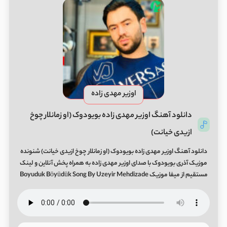
اوزیر مهدی زاده
دانلود آهنگ اوزیر مهدی زاده بویودوک (او زمانلار چوخ
ازیدی خیانت)
دانلود آهنگ اوزیر مهدی زاده بویودوک (او زمانلار چوخ ازیدی خیانت) شنونده
موزیک آذری بویودوک با صدای اوزیر مهدی زاده به همراه پخش آنلاین و لینک
مستقیم از میفا موزیک Boyuduk Böyüdük Song By Uzeyir Mehdizade