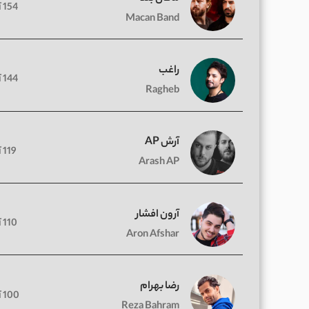
154 آهنگ
Macan Band
راغب
144 آهنگ
Ragheb
آرش AP
119 آهنگ
Arash AP
آرون افشار
110 آهنگ
Aron Afshar
رضا بهرام
100 آهنگ
Reza Bahram