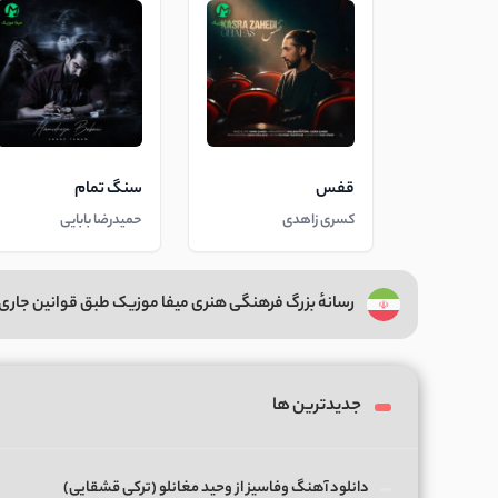
قفس
سنگ تمام
کسری زاهدی
حمیدرضا بابایی
رسانهٔ بزرگ فرهنگی هنری میفا موزیک طبق قوانین جاری 
جدیدترین ها
دانلود آهنگ وفاسیز از وحید مغانلو (ترکی قشقایی)