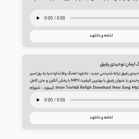
ادامه و دانلود
 ایمان توحیدی رفیق
یدی رفیق ترانه شنیدنی جدید : دانلود اهنگ وفا نداره دنیا یه روز اسیر
خاکم با صدای ایمان توحیدی با عنوان رفیق با بهترین کیفیت MP3 با پخش آنلاین و متن کامل
شعر از میفا موزیک Iman Tovhidi Refigh Download New Song Mp3 کیبورد : شهرام
ر : […]
ادامه و دانلود