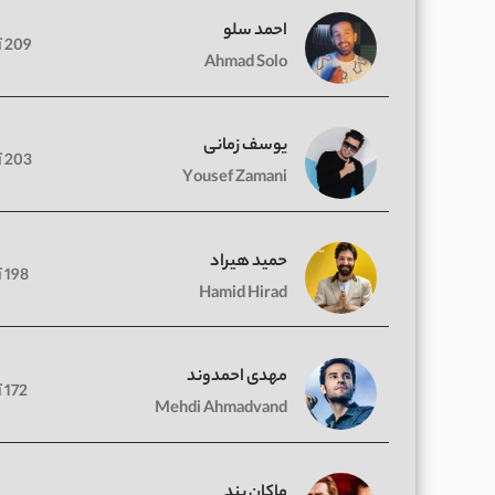
احمد سلو
209 آهنگ
Ahmad Solo
یوسف زمانی
203 آهنگ
Yousef Zamani
حمید هیراد
198 آهنگ
Hamid Hirad
مهدی احمدوند
172 آهنگ
Mehdi Ahmadvand
ماکان بند