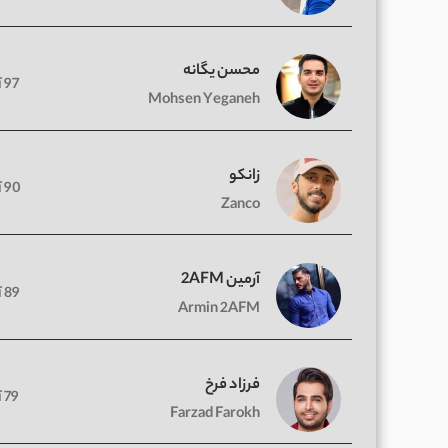
محسن یگانه
97 آهنگ
Mohsen Yeganeh
زانکو
90 آهنگ
Zanco
آرمین 2AFM
89 آهنگ
Armin 2AFM
فرزاد فرخ
79 آهنگ
Farzad Farokh