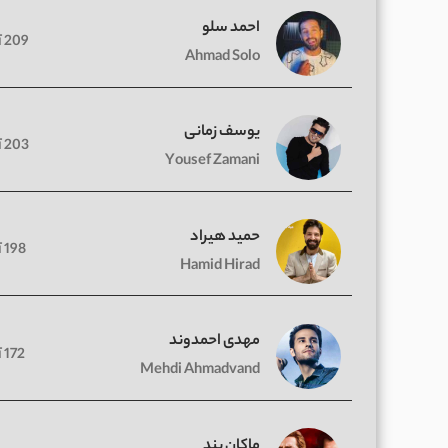
احمد سلو
209 آهنگ
Ahmad Solo
یوسف زمانی
203 آهنگ
Yousef Zamani
حمید هیراد
198 آهنگ
Hamid Hirad
مهدی احمدوند
172 آهنگ
Mehdi Ahmadvand
ماکان بند