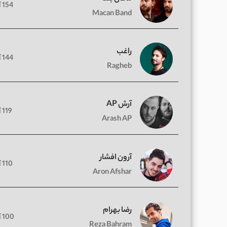
154 آهنگ
Macan Band
راغب
144 آهنگ
Ragheb
آرش AP
119 آهنگ
Arash AP
آرون افشار
110 آهنگ
Aron Afshar
رضا بهرام
100 آهنگ
Reza Bahram