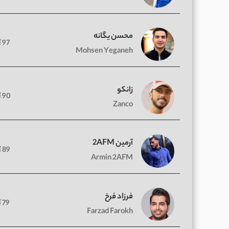
محسن یگانه
97 آهنگ
Mohsen Yeganeh
زانکو
90 آهنگ
Zanco
آرمین 2AFM
89 آهنگ
Armin 2AFM
فرزاد فرخ
79 آهنگ
Farzad Farokh