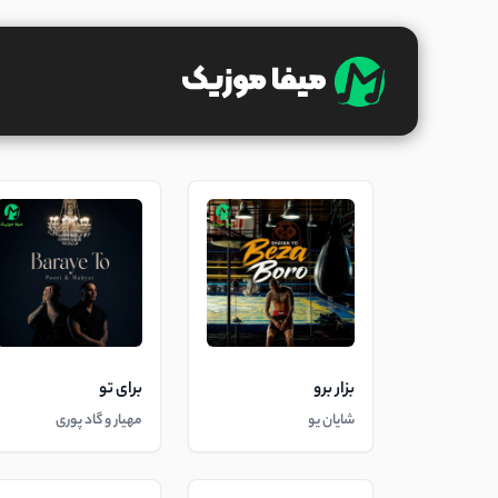
بزار برو
برای تو
شایان یو
مهیار و گاد پوری