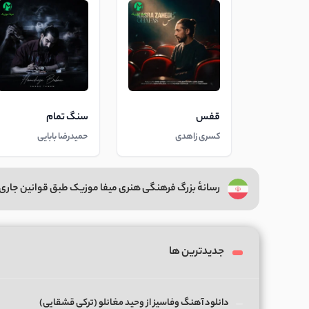
قفس
سنگ تمام
کسری زاهدی
حمیدرضا بابایی
رسانهٔ بزرگ فرهنگی هنری میفا موزیک طبق قوانین جاری 
جدیدترین ها
دانلود آهنگ وفاسیز از وحید مغانلو (ترکی قشقایی)