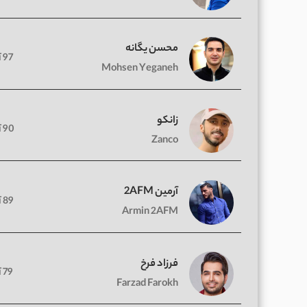
محسن یگانه
97 آهنگ
Mohsen Yeganeh
زانکو
90 آهنگ
Zanco
آرمین 2AFM
89 آهنگ
Armin 2AFM
فرزاد فرخ
79 آهنگ
Farzad Farokh