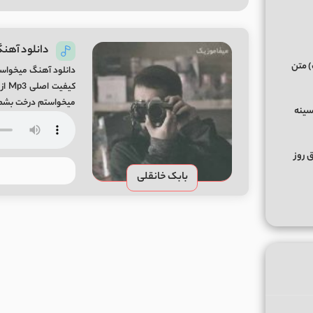
دانلود آهنگ
) متن
دانلود آهنگ میخواستم
کیف
میخواستم درخت بشم می
سینه
خوب شهر بنامت بشم!
ق روز
بابک خانقلی