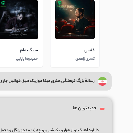
قفس
سنگ تمام
کسری زاهدی
حمیدرضا بابایی
رسانهٔ بزرگ فرهنگی هنری میفا موزیک طبق قوانین جاری 
جدیدترین ها
دانلود آهنگ تو از هزار و یک شبی پریچه (تو معجون گل و مخمل