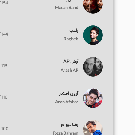
154 آهنگ
Macan Band
راغب
144 آهنگ
Ragheb
آرش AP
119 آهنگ
Arash AP
آرون افشار
110 آهنگ
Aron Afshar
رضا بهرام
100 آهنگ
Reza Bahram