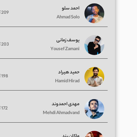
احمد سلو
209 آهنگ
Ahmad Solo
یوسف زمانی
203 آهنگ
Yousef Zamani
حمید هیراد
198 آهنگ
Hamid Hirad
مهدی احمدوند
172 آهنگ
Mehdi Ahmadvand
ماکان بند