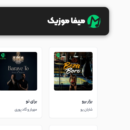
بزار برو
برای تو
شایان یو
مهیار و گاد پوری