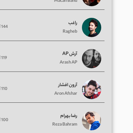
Macan Band
راغب
144 آهنگ
Ragheb
آرش AP
119 آهنگ
Arash AP
آرون افشار
110 آهنگ
Aron Afshar
رضا بهرام
100 آهنگ
Reza Bahram