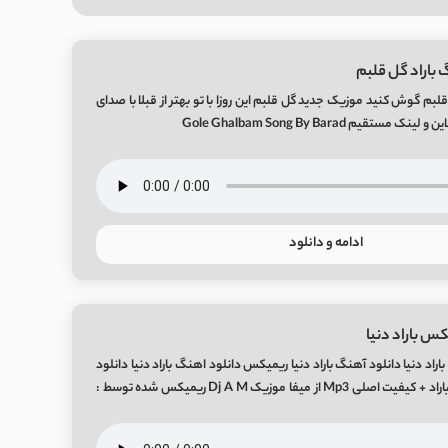
 باراد گل قلبم
قلبم گوش کنید موزیک جدید گل قلبم این روزا با تو بهتر از قبلا با صدای
ستقیم Gole Ghalbam Song By Barad
ادامه و دانلود
س باراد دنیا
راد دنیا دانلود آهنگ باراد دنیا ریمیکس دانلود اهنگ باراد دنیا دانلود
ریمیکس جدید دنیا از باراد + کیفیت اصلی Mp3 از میفا موزیک Dj A M ریمیکس شده توسط :