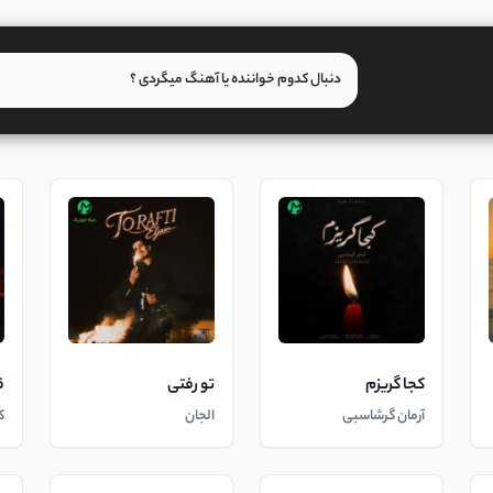
کجا گریزم
تو رفتی
ق
آرمان گرشاسبی
الجان
ک