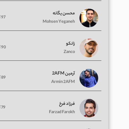
محسن یگانه
97 آهنگ
Mohsen Yeganeh
زانکو
90 آهنگ
Zanco
آرمین 2AFM
89 آهنگ
Armin 2AFM
فرزاد فرخ
79 آهنگ
Farzad Farokh