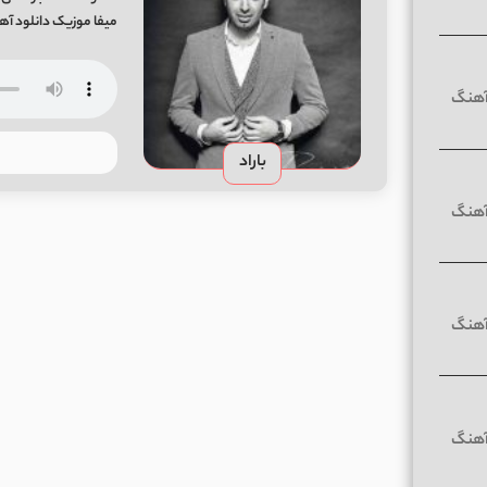
میفا موزیک دانلود آه
باراد