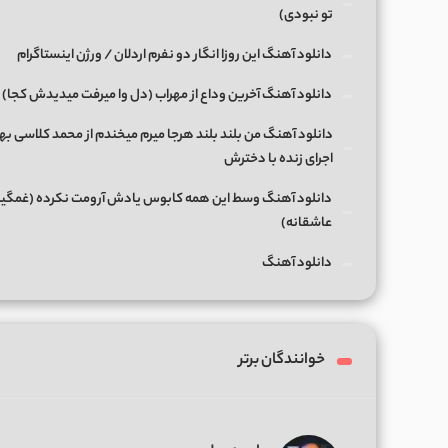
تو نبودی)
دانلود آهنگ این روزا انگار دو نفرم اردلان / ورژن اینستاگرام
دانلود آهنگ آخرین وداع از مهراب (دل وا میرفت میدیدش کجا)
دانلود آهنگ من بلند بلند هرجا میرم میخندم از محمد کلاسی بها
اجرای زنده با دخترش
دانلود آهنگ وسط این همه کابوس یادش آرومت نکرده (غمگی
عاشقانه)
دانلود آهنگ
خوانندگان برتر