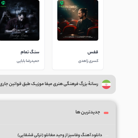
قفس
سنگ تمام
کسری زاهدی
حمیدرضا بابایی
رسانهٔ بزرگ فرهنگی هنری میفا موزیک طبق قوانین جاری 
جدیدترین ها
دانلود آهنگ وفاسیز از وحید مغانلو (ترکی قشقایی)