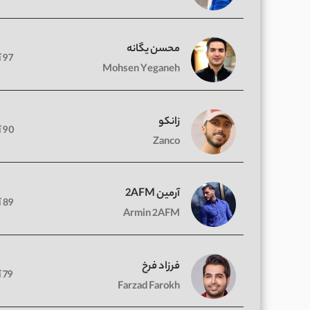
محسن یگانه
97 آهنگ
Mohsen Yeganeh
زانکو
90 آهنگ
Zanco
آرمین 2AFM
89 آهنگ
Armin 2AFM
فرزاد فرخ
79 آهنگ
Farzad Farokh