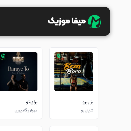
بزار برو
برای تو
شایان یو
مهیار و گاد پوری