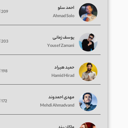
احمد سلو
209 آهنگ
Ahmad Solo
یوسف زمانی
203 آهنگ
Yousef Zamani
حمید هیراد
198 آهنگ
Hamid Hirad
مهدی احمدوند
172 آهنگ
Mehdi Ahmadvand
ماکان بند