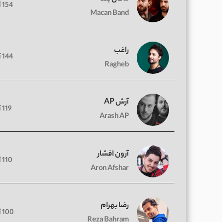
154 آهنگ
Macan Band
راغب
144 آهنگ
Ragheb
آرش AP
119 آهنگ
Arash AP
آرون افشار
110 آهنگ
Aron Afshar
رضا بهرام
100 آهنگ
Reza Bahram