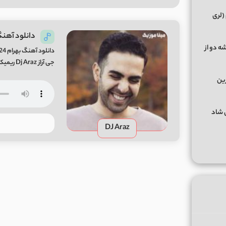
(لری
دانلود آهنگ بهرام 4
ه دو از
جی آراز Dj Araz ریمیکس دوم : دیجی الوان DJ Elvan
رین
گهای شاد
DJ Araz