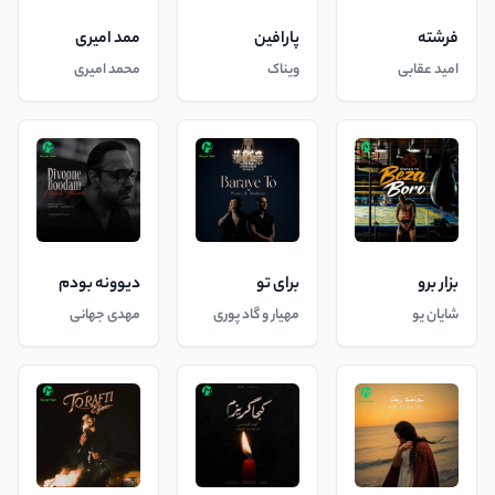
فرشته
پارافین
ممد امیری
امید عقابی
ویناک
محمد امیری
بزار برو
برای تو
دیوونه بودم
شایان یو
مهیار و گاد پوری
مهدی جهانی