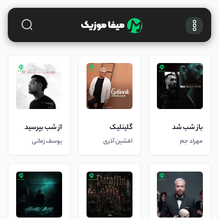
باز شب شد
گلینلیک
از شب بپرسید
مهراد جم
افشین آذری
یوسف زمانی