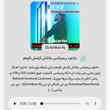
Dj Ashkan Aj
دانلود ریمیکس بکتاش آرامش لازمم
دانلود ریمیکس بکتاش آرامش لازمم در این لحظه برای شما : دانلود اهنگ
بارون یعنی یکی برات دل تنگه ریمیکس با کیفیت فوق العاده ( 320 و 128 ) و
پخش آنلاین از سایت بزرگ میفا موزیک Baktash Aramesh Lazemam
Download New Remix دی جی اشکان ای جی (Dj Ashkan Aj) / دی جی
رانکس […]