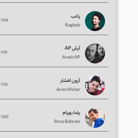
راغب
144 آهنگ
Ragheb
آرش AP
119 آهنگ
Arash AP
آرون افشار
110 آهنگ
Aron Afshar
رضا بهرام
100 آهنگ
Reza Bahram