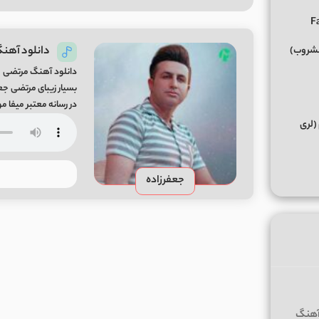
دانلود آهنگ
مشروب)
دانلود آهنگ مرتضی ج
در رسانه معتبر میفا موزیک  Morteza Jafarzadeh From Mifa-Music
(لری
جعفرزاده