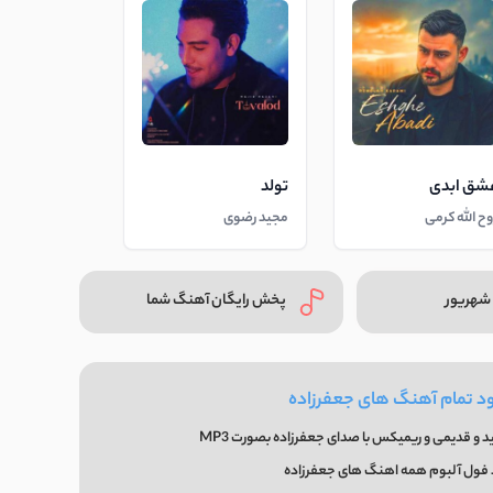
شق ابدی
تولد
وح الله کرمی
مجید رضوی
شهریور
پخش رایگان آهنگ شما
ود تمام آهنگ های جعفرزاده
 و قدیمی و ریمیکس با صدای جعفرزاده بصورت MP3
 فول آلبوم همه اهنگ های جعفرزاده