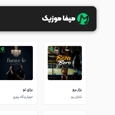
بزار برو
برای تو
شایان یو
مهیار و گاد پوری