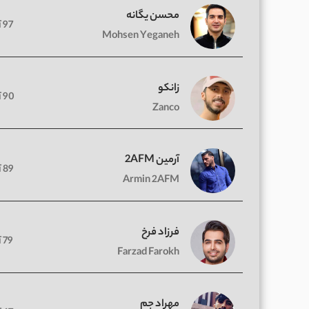
محسن یگانه
97 آهنگ
Mohsen Yeganeh
زانکو
90 آهنگ
Zanco
آرمین 2AFM
89 آهنگ
Armin 2AFM
فرزاد فرخ
79 آهنگ
Farzad Farokh
مهراد جم