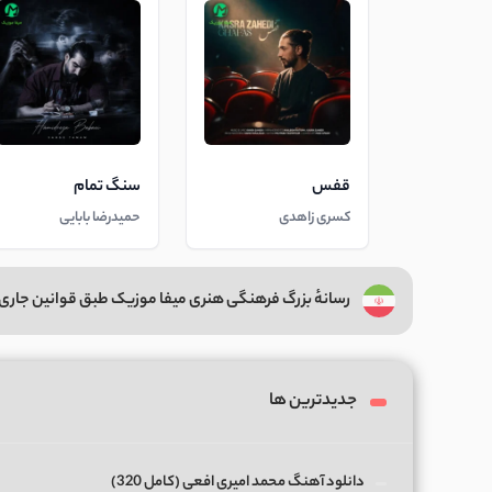
قفس
سنگ تمام
کسری زاهدی
حمیدرضا بابایی
رسانهٔ بزرگ فرهنگی هنری میفا موزیک طبق قوانین جاری 
جدیدترین ها
دانلود آهنگ محمد امیری افعی (کامل 320)