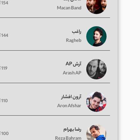
154 آهنگ
Macan Band
راغب
144 آهنگ
Ragheb
آرش AP
119 آهنگ
Arash AP
آرون افشار
110 آهنگ
Aron Afshar
رضا بهرام
100 آهنگ
Reza Bahram