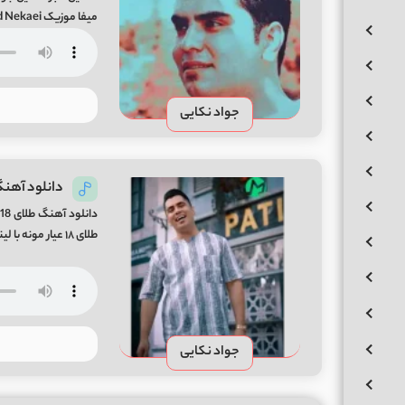
میفا موزیک Khabar Hadin Remix By Javad Nekaei
جواد نکایی
دانلود آهنگ طلای 18 عیار جواد
د
طلای ۱۸ عیار مونه با لینک مستقیم از میفا موزیک Talay 18 Ayar Song By Javad Nekaii
جواد نکایی