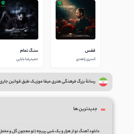
قفس
سنگ تمام
کسری زاهدی
حمیدرضا بابایی
رسانهٔ بزرگ فرهنگی هنری میفا موزیک طبق قوانین جاری 
جدیدترین ها
دانلود آهنگ تو از هزار و یک شبی پریچه (تو معجون گل و مخمل