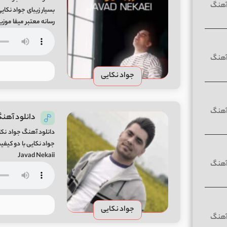
رسانه معتبر میفا موزیک ande Song By Javad Nekaei From Mifa-Music
جواد نکایی
دانلود آهنگ
دانلود آهنگ جواد نکا
Javad Nekaii
جواد نکایی