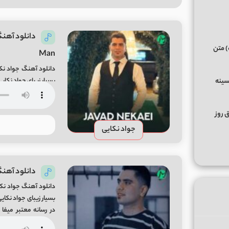
) متن
Man
دانلود آهنگ جواد نک
سینه
رسانه معتبر میفا موزیک n Song By Javad Nekaei From Mifa-Music
ق روز
جواد نکایی
دانلود آهنگ 
دانلود آهنگ جواد نکا
Music