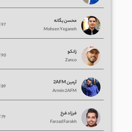
محسن یگانه
97 آهنگ
Mohsen Yeganeh
زانکو
90 آهنگ
Zanco
آرمین 2AFM
89 آهنگ
Armin 2AFM
فرزاد فرخ
79 آهنگ
Farzad Farokh