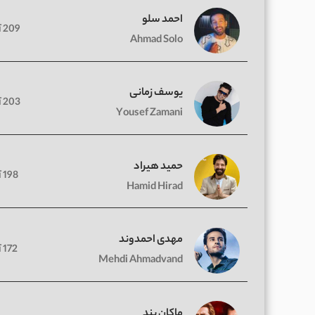
احمد سلو
209 آهنگ
Ahmad Solo
یوسف زمانی
203 آهنگ
Yousef Zamani
حمید هیراد
198 آهنگ
Hamid Hirad
مهدی احمدوند
172 آهنگ
Mehdi Ahmadvand
ماکان بند