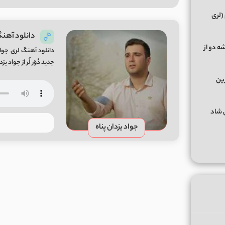
(لری
دانلود آهنگ ج
ه دو از
دانلود آهنگ لری جواد
جدید دُوَر لُر از جواد 
رین
گهای شاد
جواد یزدان پناه