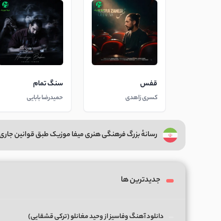
قفس
سنگ تمام
کسری زاهدی
حمیدرضا بابایی
رسانهٔ بزرگ فرهنگی هنری میفا موزیک طبق قوانین جاری 
جدیدترین ها
دانلود آهنگ وفاسیز از وحید مغانلو (ترکی قشقایی)