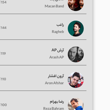
154 آهنگ
Macan Band
راغب
144 آهنگ
Ragheb
آرش AP
119 آهنگ
Arash AP
آرون افشار
110 آهنگ
Aron Afshar
رضا بهرام
100 آهنگ
Reza Bahram