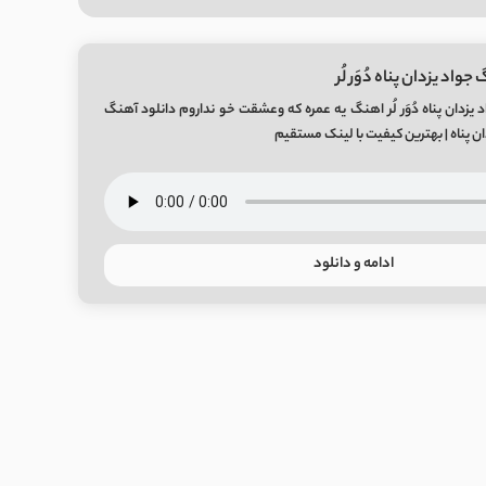
واد یزدان پناه دُوَر لُر
 یزدان پناه دُوَر لُر اهنگ یه عمره که وعشقت خو نداروم دانلود آهنگ
یزدان پناه | بهترین کیفیت با لینک مستقیم
ادامه و دانلود