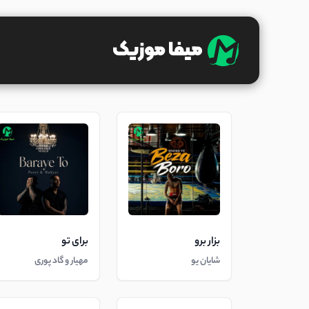
بزار برو
برای تو
شایان یو
مهیار و گاد پوری