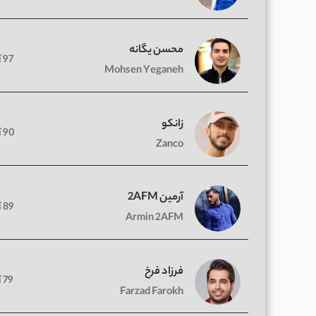
محسن یگانه
97 آهنگ
Mohsen Yeganeh
زانکو
90 آهنگ
Zanco
آرمین 2AFM
89 آهنگ
Armin 2AFM
فرزاد فرخ
79 آهنگ
Farzad Farokh