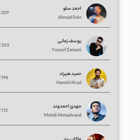
احمد سلو
209 آهنگ
Ahmad Solo
یوسف زمانی
203 آهنگ
Yousef Zamani
حمید هیراد
198 آهنگ
Hamid Hirad
مهدی احمدوند
172 آهنگ
Mehdi Ahmadvand
ماکان بند