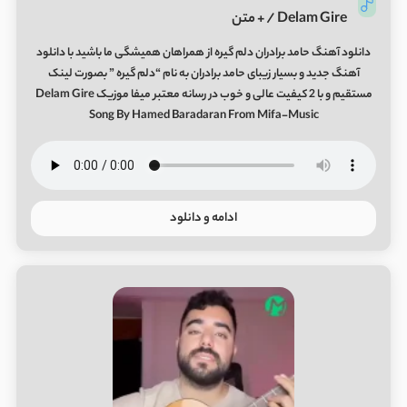
/ Delam Gire + متن
دانلود آهنگ حامد برادران دلم گیره از همراهان همیشگی ما باشید با دانلود
آهنگ جدید و بسیار زیبای حامد برادران به نام “دلم گیره ” بصورت لینک
مستقیم و با 2 کیفیت عالی و خوب در رسانه معتبر میفا موزیک Delam Gire
Song By Hamed Baradaran From Mifa-Music
ادامه و دانلود