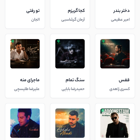
دختر بندر
کجا گریزم
تو رفتی
امیر عظیمی
آرمان گرشاسبی
الجان
قفس
سنگ تمام
ماجرای منه
کسری زاهدی
حمیدرضا بابایی
علیرضا طلیسچی