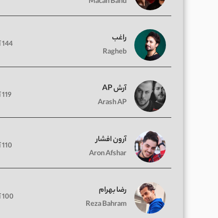
Macan Band
راغب
144 آهنگ
Ragheb
آرش AP
119 آهنگ
Arash AP
آرون افشار
110 آهنگ
Aron Afshar
رضا بهرام
100 آهنگ
Reza Bahram