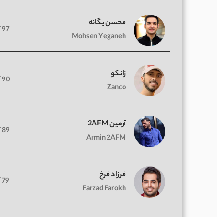
محسن یگانه
97 آهنگ
Mohsen Yeganeh
زانکو
90 آهنگ
Zanco
آرمین 2AFM
89 آهنگ
Armin 2AFM
فرزاد فرخ
79 آهنگ
Farzad Farokh