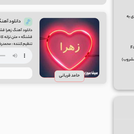
ی ﺑﻪ
دانلود آهنگ
دانلود آهنگ زهرا قشن
تنظیم کننده : محمدر
مشروب)
حامد قربانی