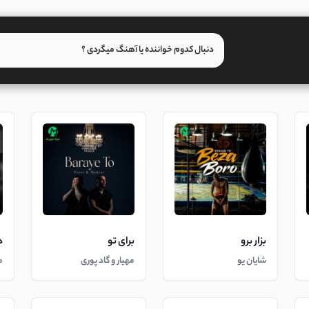
بزار برو
برای تو
د
شایان یو
مهیار و گاد پوری
م