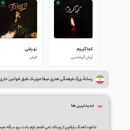
کجا گریزم
تو رفتی
آرمان گرشاسبی
الجان
رسانهٔ بزرگ فرهنگی هنری میفا موزیک طبق قوانین جاری 
جدیدترین ها
دانلود آهنگ پارافین از ویناک (می افتم بازم یادت برو دیگه نمی