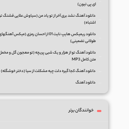
ای پی تیون)
دانلود آهنگ نشد بری آخر از تو یاد من (سیاوش علایی قشنگ ت
اشتباه)
دانلود ریمیکس هایپ نایت 01 از احسان رمزی (میکس آهن
طولانی تضمینی)
دانلود آهنگ تو از هزار و یک شبی پریچه (تو معجون گل و مخمل
متن کامل MP3
دانلود آهنگ کجا گیره دلت چیه مشکلت از سیا (دختر خوشگله)
دانلود آهنگ
خوانندگان برتر