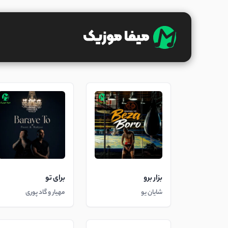
بزار برو
برای تو
شایان یو
مهیار و گاد پوری