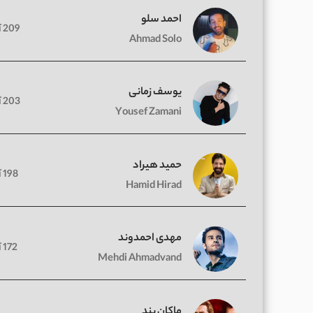
احمد سلو
209 آهنگ
Ahmad Solo
یوسف زمانی
203 آهنگ
Yousef Zamani
حمید هیراد
198 آهنگ
Hamid Hirad
مهدی احمدوند
172 آهنگ
Mehdi Ahmadvand
ماکان بند