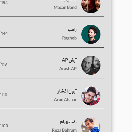
154 آهنگ
Macan Band
راغب
144 آهنگ
Ragheb
آرش AP
119 آهنگ
Arash AP
آرون افشار
110 آهنگ
Aron Afshar
رضا بهرام
100 آهنگ
Reza Bahram