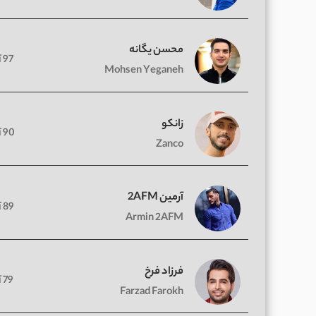
محسن یگانه
97 آهنگ
Mohsen Yeganeh
زانکو
90 آهنگ
Zanco
آرمین 2AFM
89 آهنگ
Armin 2AFM
فرزاد فرخ
79 آهنگ
Farzad Farokh