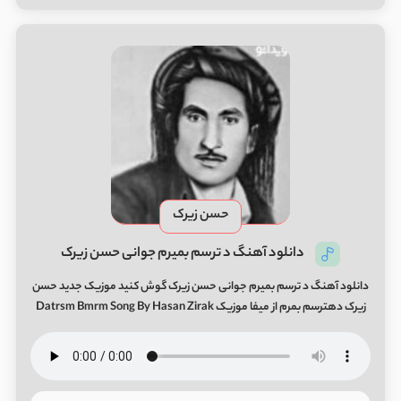
حسن زیرک
دانلود آهنگ د ترسم بمیرم جوانی حسن زیرک
دانلود آهنگ د ترسم بمیرم جوانی حسن زیرک گوش کنید موزیک جدید حسن
زیرک دﻫﺘﺮﺳﻢ ﺑﻤﺮم از میفا موزیک Datrsm Bmrm Song By Hasan Zirak