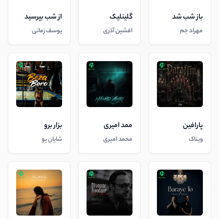
باز شب شد
گلینلیک
از شب بپرسید
مهراد جم
افشین آذری
یوسف زمانی
پارافین
ممد امیری
بزار برو
ویناک
محمد امیری
شایان یو