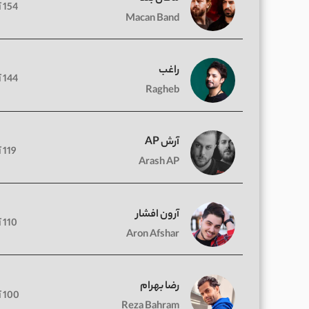
154 آهنگ
Macan Band
راغب
144 آهنگ
Ragheb
آرش AP
119 آهنگ
Arash AP
آرون افشار
110 آهنگ
Aron Afshar
رضا بهرام
100 آهنگ
Reza Bahram