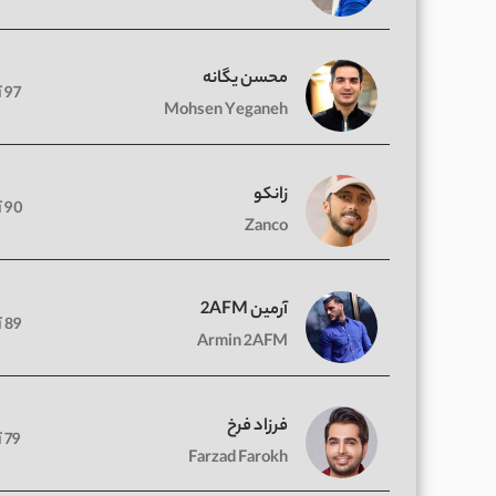
محسن یگانه
97 آهنگ
Mohsen Yeganeh
زانکو
90 آهنگ
Zanco
آرمین 2AFM
89 آهنگ
Armin 2AFM
فرزاد فرخ
79 آهنگ
Farzad Farokh