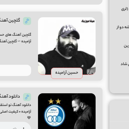
(لری
گلچین آهنگ
ه دو از
گلچین آهنگ های حسین
آرامیده ∼ گلچین آهنگ
رین
گهای شاد
حسین آرامیده
دانلود آهنگ
دانلود آهنگ تو استقل
💙