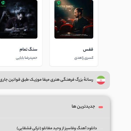
قفس
سنگ تمام
کسری زاهدی
حمیدرضا بابایی
رسانهٔ بزرگ فرهنگی هنری میفا موزیک طبق قوانین جاری 
جدیدترین ها
دانلود آهنگ وفاسیز از وحید مغانلو (ترکی قشقایی)