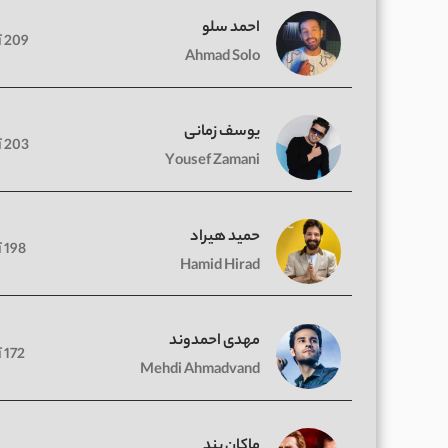
احمد سلو
209 آهنگ
Ahmad Solo
یوسف زمانی
203 آهنگ
Yousef Zamani
حمید هیراد
198 آهنگ
Hamid Hirad
مهدی احمدوند
172 آهنگ
Mehdi Ahmadvand
ماکان بند