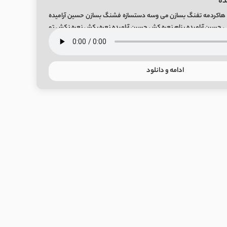
ده
هاکردمه تفنگ بسازن می وسه دستسازه فشنگ بسازن حسین آرامیده
نی حسین آرامیده بنام نعره کش حسین آرامیده نعره بکش نعره نکش تو
ادامه و دانلود