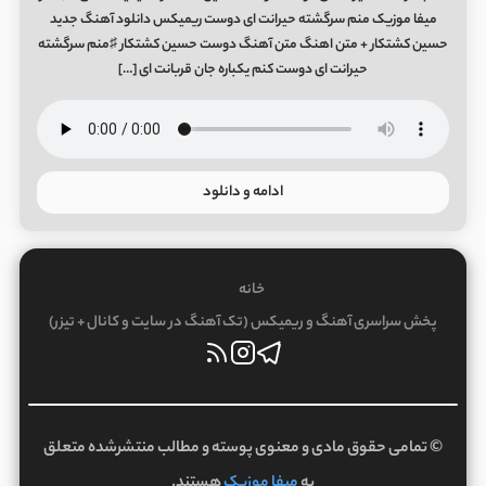
میفا موزیک منم سرگشته حیرانت ای دوست ریمیکس دانلود آهنگ جدید
حسین کشتکار + متن اهنگ متن آهنگ دوست حسین کشتکار ♯منم سرگشته
حیرانت ای دوست کنم یکباره جان قربانت ای […]
ادامه و دانلود
خانه
پخش سراسری آهنگ و ریمیکس (تک آهنگ در سایت و کانال + تیزر)
© تمامی حقوق مادی و معنوی پوسته و مطالب منتشرشده متعلق
به
میفا موزیک
هستند.