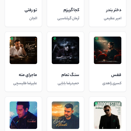
دختر بندر
کجا گریزم
تو رفتی
امیر عظیمی
آرمان گرشاسبی
الجان
قفس
سنگ تمام
ماجرای منه
کسری زاهدی
حمیدرضا بابایی
علیرضا طلیسچی