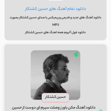
دانلود تمام آهنگ های حسین کشتکار
دانلود آهنگ های جدید و قدیمی و ریمیکس با صدای حسین کشتکار بصورت
MP3
دانلود فول آلبوم همه اهنگ های حسین کشتکار
حسین کشتکار
دانلود آهنگ ﻣﻜﻦ ﺑﺎور ز وﺻﻠﺖ ﺳﻴﺮم ای دوﺳﺖ از حسین