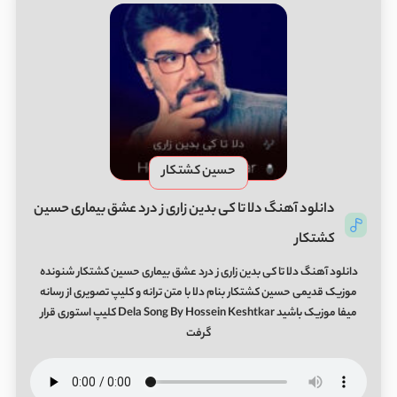
حسین کشتکار
دانلود آهنگ دلا تا کی بدین زاری ز درد عشق بیماری حسین
کشتکار
دانلود آهنگ دلا تا کی بدین زاری ز درد عشق بیماری حسین کشتکار شنونده
موزیک قدیمی حسین کشتکار بنام دلا با متن ترانه و کلیپ تصویری از رسانه
میفا موزیک باشید Dela Song By Hossein Keshtkar کلیپ استوری قرار
گرفت