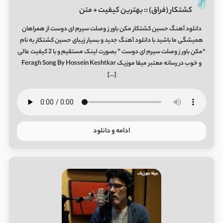
کشتکار (فراق) :: بهترین کیفیت + متن
دانلود آهنگ حسین کشتکار ﻣﻜﻦ ﺑﺎور ز وﺻﻠﺖ ﺳﻴﺮم ای دوﺳﺖ از همراهان
همیشگی ما باشید با دانلود آهنگ جدید و بسیار زیبای حسین کشتکار به نام
“ﻣﻜﻦ ﺑﺎور ز وﺻﻠﺖ ﺳﻴﺮم ای دوﺳﺖ ” بصورت لینک مستقیم و با 2 کیفیت عالی
و خوب در رسانه معتبر میفا موزیک Feragh Song By Hossein Keshtkar
[…]
ادامه و دانلود