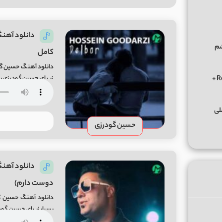
شم
کامل
دانلود آهنگ حسین گود
دانلود ریمیکس الوعده وفا آخر می جان یار بوی از ابی عالی Remix +
معتبر میفا موزیک Delbar Song By Hossein Godarzi From Mifa-Music
حسین گودرزی
دانلود آهنگ
دوست دارم)
دانلود آهنگ حسین گو
رسانه معتبر میفا موزیک ng By Hosein Goodarzi From Mifa-Music