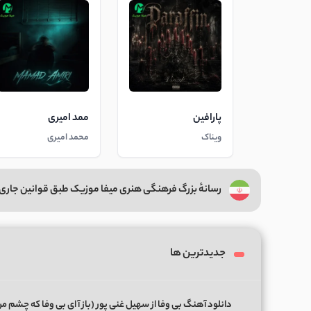
پارافین
ممد امیری
ویناک
محمد امیری
رسانهٔ بزرگ فرهنگی هنری میفا موزیک طبق قوانین جاری 
جدیدترین ها
دانلود آهنگ بی وفا از سهیل غنی پور (ﺑﺎز آ ای ﺑﻰ وﻓﺎ ﻛﻪ ﭼﺸﻢ ﻣﻦ