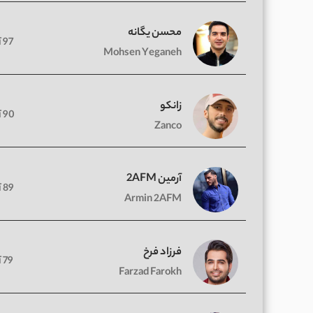
محسن یگانه
97 آهنگ
Mohsen Yeganeh
زانکو
90 آهنگ
Zanco
آرمین 2AFM
89 آهنگ
Armin 2AFM
فرزاد فرخ
79 آهنگ
Farzad Farokh