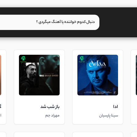
ادا
باز شب شد
گ
سینا پارسیان
مهراد جم
ا