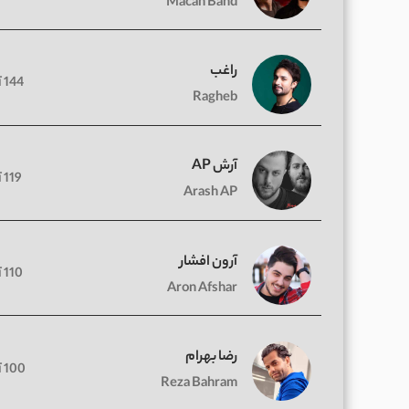
Macan Band
راغب
144 آهنگ
Ragheb
آرش AP
119 آهنگ
Arash AP
آرون افشار
110 آهنگ
Aron Afshar
رضا بهرام
100 آهنگ
Reza Bahram