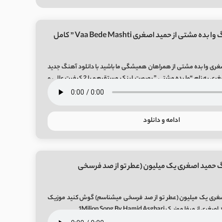
دانلود آهنگ وا بده مشتی از حمید اصغری Vaa Bede Mashti ” کامل
ری وا بده مشتی از همراهان همیشگی ما باشید با دانلود آهنگ جدید
و بسیار زیبای حمید اصغری به نام “وا بده مشتی ” بصورت لینک مستقیم و با 2 کیفیت عالی و
خوب در رسانه معتبر میفا موزیک Vaa Bede Mashti Song By Hamid Asghari From
ادامه و دانلود
 حمید اصغری یک میلیون (عطر تو از صد فرسخی
صغری یک میلیون (عطر تو از صد فرسخی میشناسم) گوش کنید موزیک
موزیک 1Milion Song By Hamid Asghari