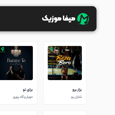
بزار برو
برای تو
شایان یو
مهیار و گاد پوری