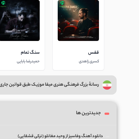
قفس
سنگ تمام
کسری زاهدی
حمیدرضا بابایی
رسانهٔ بزرگ فرهنگی هنری میفا موزیک طبق قوانین جاری 
جدیدترین ها
دانلود آهنگ وفاسیز از وحید مغانلو (ترکی قشقایی)