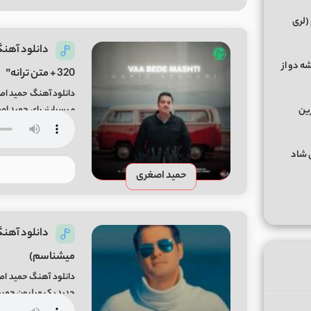
(لری
ه دو از
320 + متن ترانه”
دانلود آهنگ حمید اصغ
رین
Mifa-Music
گهای شاد
حمید اصغری
دانلود آهنگ
میشناسم)
دانلود آهنگ حمید ا
جدید یک میلیون حمید اصغری از میفا 