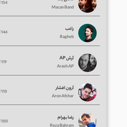
154 آهنگ
Macan Band
راغب
144 آهنگ
Ragheb
آرش AP
119 آهنگ
Arash AP
آرون افشار
110 آهنگ
Aron Afshar
رضا بهرام
100 آهنگ
Reza Bahram