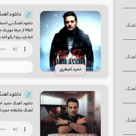
دانلود آهن
دانلود آهنگ بی احس
Mp3 از میفا موز
کجا باید برم؟ بگو آخه 
حمید اصغری
دانلود آهن
دانلود آهنگ حمید ا
آهنگ عاشقانه حمید اصغری ب