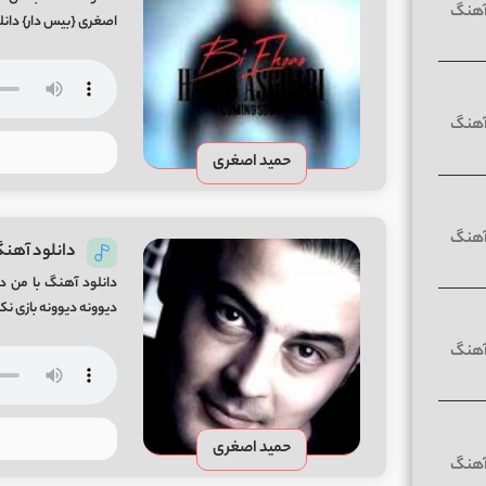
اصغری {بیس دار} دا
حمید اصغری
دانلود آهنگ
دانلود آهنگ با من د
دیوونه دیوونه بازی نک
حمید اصغری