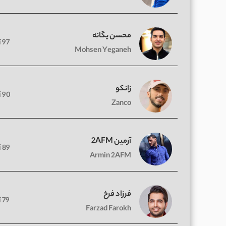
محسن یگانه
97 آهنگ
Mohsen Yeganeh
زانکو
90 آهنگ
Zanco
آرمین 2AFM
89 آهنگ
Armin 2AFM
فرزاد فرخ
79 آهنگ
Farzad Farokh