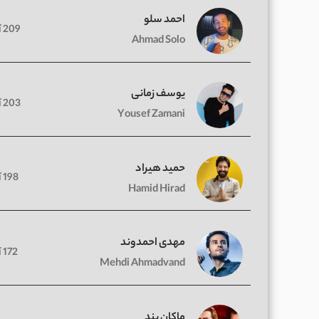
احمد سلو
209 آهنگ
Ahmad Solo
یوسف زمانی
203 آهنگ
Yousef Zamani
حمید هیراد
198 آهنگ
Hamid Hirad
مهدی احمدوند
172 آهنگ
Mehdi Ahmadvand
ماکان بند