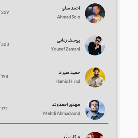
احمد سلو
209 آهنگ
Ahmad Solo
یوسف زمانی
203 آهنگ
Yousef Zamani
حمید هیراد
198 آهنگ
Hamid Hirad
مهدی احمدوند
172 آهنگ
Mehdi Ahmadvand
ماکان بند