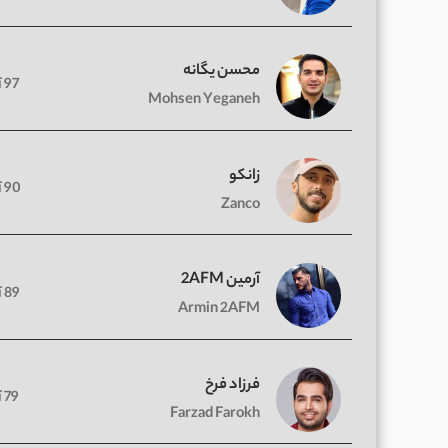
محسن یگانه
97 آهنگ
Mohsen Yeganeh
زانکو
90 آهنگ
Zanco
آرمین 2AFM
89 آهنگ
Armin 2AFM
فرزاد فرخ
79 آهنگ
Farzad Farokh