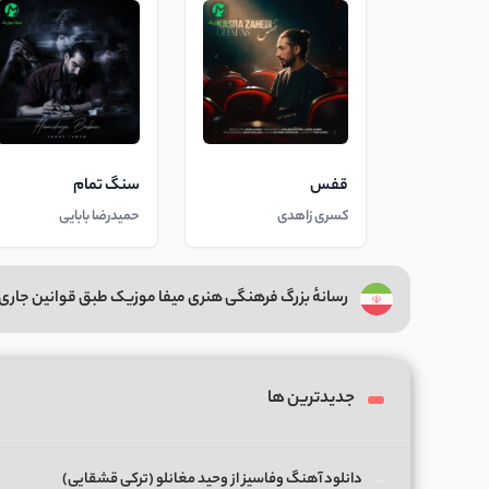
قفس
سنگ تمام
کسری زاهدی
حمیدرضا بابایی
رسانهٔ بزرگ فرهنگی هنری میفا موزیک طبق قوانین جاری 
جدیدترین ها
دانلود آهنگ وفاسیز از وحید مغانلو (ترکی قشقایی)