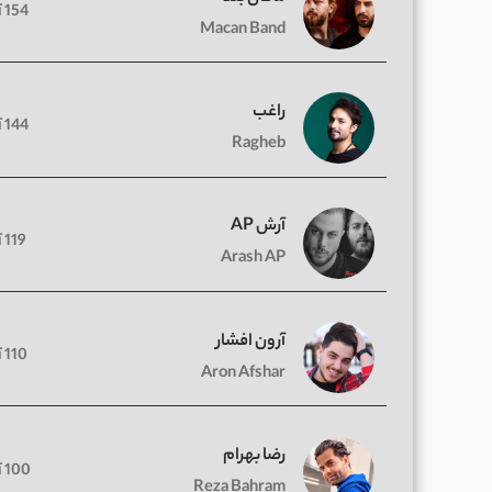
154 آهنگ
Macan Band
راغب
144 آهنگ
Ragheb
آرش AP
119 آهنگ
Arash AP
آرون افشار
110 آهنگ
Aron Afshar
رضا بهرام
100 آهنگ
Reza Bahram