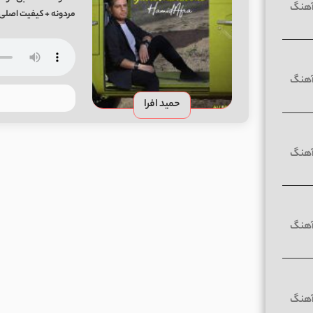
مردونه + کیفیت اصلی Mp3 از میفا موزی
حمید افرا