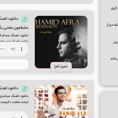
(لری
دانلود اهنگ
ه دو از
عشقمون معنی بگی
دانلود اهنگ صدام کن
دانلود آهنگ حمید افرا صدام ک
رین
گهای شاد
حمید افرا
دانلود اهنگ
دانلود اهنگ میخندی 
لبخند ماهت + کیفیت اصلی Mp3 از م