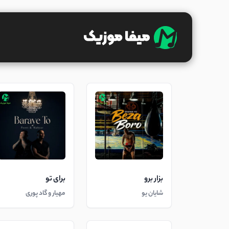
بزار برو
برای تو
شایان یو
مهیار و گاد پوری