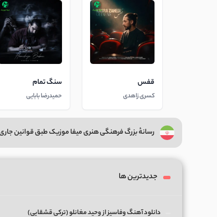
قفس
سنگ تمام
کسری زاهدی
حمیدرضا بابایی
رسانهٔ بزرگ فرهنگی هنری میفا موزیک طبق قوانین جاری 
جدیدترین ها
دانلود آهنگ وفاسیز از وحید مغانلو (ترکی قشقایی)