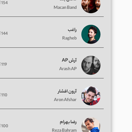
154 آهنگ
Macan Band
راغب
144 آهنگ
Ragheb
آرش AP
119 آهنگ
Arash AP
آرون افشار
110 آهنگ
Aron Afshar
رضا بهرام
100 آهنگ
Reza Bahram