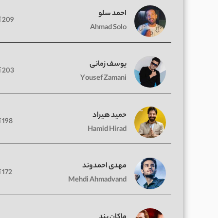
احمد سلو
209 آهنگ
Ahmad Solo
یوسف زمانی
203 آهنگ
Yousef Zamani
حمید هیراد
198 آهنگ
Hamid Hirad
مهدی احمدوند
172 آهنگ
Mehdi Ahmadvand
ماکان بند