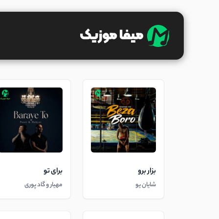
بزار برو
برای تو
شایان یو
مهیار و گاد پوری