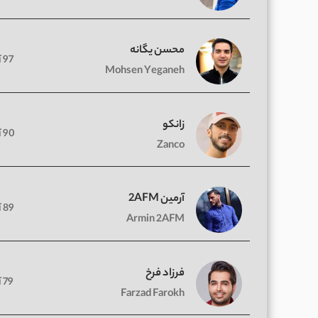
محسن یگانه
97 آهنگ
Mohsen Yeganeh
زانکو
90 آهنگ
Zanco
آرمین 2AFM
89 آهنگ
Armin 2AFM
فرزاد فرخ
79 آهنگ
Farzad Farokh